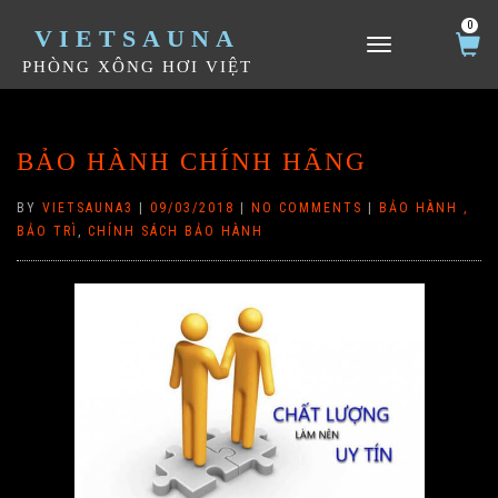
0
VIETSAUNA
TOGGLE NAVIGATION
PHÒNG XÔNG HƠI VIỆT
BẢO HÀNH CHÍNH HÃNG
BY
VIETSAUNA3
|
09/03/2018
|
NO COMMENTS
|
BẢO HÀNH ,
BẢO TRÌ
,
CHÍNH SÁCH BẢO HÀNH