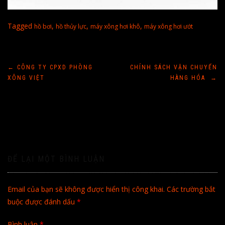
Tagged
,
,
,
hồ bơi
hồ thủy lực
máy xông hơi khô
máy xông hơi ướt
Điều
←
CÔNG TY CPXD PHÒNG
CHÍNH SÁCH VẬN CHUYỂN
XÔNG VIỆT
HÀNG HÓA
→
hướng
bài
viết
ĐỂ LẠI MỘT BÌNH LUẬN
Email của bạn sẽ không được hiển thị công khai.
Các trường bắt
buộc được đánh dấu
*
Bình luận
*