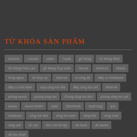
TỪ KHÓA SẢN PHẨM
amazon
canada
cedar
Coasts
gỗ thông
Gỗ thông Nhật
Gỗ thông Phần Lan
gỗ thông Thụy Điển
Harvia
Hemlock
Hinoki
hồng ngoại
hồ thủy lực
Infrared
lò xông đá
Máy cơ VietSauna
Máy cơ Việt Nam
máy xông hơi khô
Máy xông hơi ướt
Nhiệt kế
phòng sauna
phòng xông hơi
Phòng xông hơi khô
phòng xông hơi ướt
sauna
sauna heater
sawo
steambath
tuyết tùng
tylo
vietsauna
xông hơi khô
xông hơi lạnh
xông khô
xông lạnh
xông ướt
xả cặn
Độc cần bờ tây
đá muối
đá sauna
đá tạo nhiệt