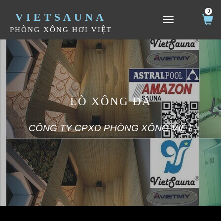
0
VIETSAUNA
TOGGLE NAVIGATION
PHÒNG XÔNG HƠI VIỆT
LÒ XÔNG ĐÁ
CÔNG TY CPXD PHÒNG XÔNG VIỆT