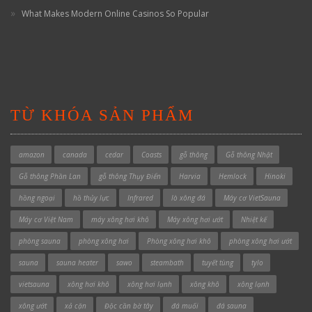
What Makes Modern Online Casinos So Popular
TỪ KHÓA SẢN PHẨM
amazon
canada
cedar
Coasts
gỗ thông
Gỗ thông Nhật
Gỗ thông Phần Lan
gỗ thông Thụy Điển
Harvia
Hemlock
Hinoki
hồng ngoại
hồ thủy lực
Infrared
lò xông đá
Máy cơ VietSauna
Máy cơ Việt Nam
máy xông hơi khô
Máy xông hơi ướt
Nhiệt kế
phòng sauna
phòng xông hơi
Phòng xông hơi khô
phòng xông hơi ướt
sauna
sauna heater
sawo
steambath
tuyết tùng
tylo
vietsauna
xông hơi khô
xông hơi lạnh
xông khô
xông lạnh
xông ướt
xả cặn
Độc cần bờ tây
đá muối
đá sauna