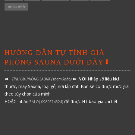
đá tạo nhiệt
HƯỚNG DẪN TỰ TÍNH GIÁ
PHÒNG SAUNA DƯỚI ĐÂY⬇
⇨
⇦ NƠI
Nhập số liệu kích
TÍNH GIÁ PHÒNG SAUNA
( tham khảo)
thước, máy Sauna, loại gỗ, nơi lắp đặt. Bạn sẽ có được mức giá
theo tùy chọn của mình.
HOẶC nhắn
để được HT báo giá chi tiết
ZALO( 0989374524)