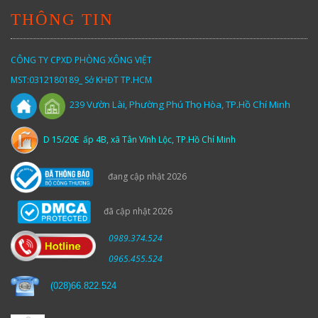
THÔNG TIN
CÔNG TY CPXD PHÒNG XÔNG VIỆT
MST:0312180189_ Sở KHĐT TP.HCM
Vườn
Lài,
Phường Phú Thọ Hòa, TP.Hồ Chí Minh
239
D 15/20E ấp 4B, xã Tân Vĩnh Lộc, TP.Hồ Chí Minh
đang cập nhật 2026
đã cập nhật 2026
0989.374.524
0965.455.524
(
028)66.822.524