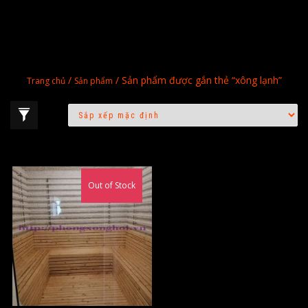
/
/ Sản phẩm được gắn thẻ “xông lạnh”
Trang chủ
Sản phẩm
Out of Stock