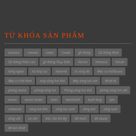
TỪ KHÓA SẢN PHẨM
amazon
canada
cedar
Coasts
gỗ thông
Gỗ thông Nhật
Gỗ thông Phần Lan
gỗ thông Thụy Điển
Harvia
Hemlock
Hinoki
hồng ngoại
hồ thủy lực
Infrared
lò xông đá
Máy cơ VietSauna
Máy cơ Việt Nam
máy xông hơi khô
Máy xông hơi ướt
Nhiệt kế
phòng sauna
phòng xông hơi
Phòng xông hơi khô
phòng xông hơi ướt
sauna
sauna heater
sawo
steambath
tuyết tùng
tylo
vietsauna
xông hơi khô
xông hơi lạnh
xông khô
xông lạnh
xông ướt
xả cặn
Độc cần bờ tây
đá muối
đá sauna
đá tạo nhiệt