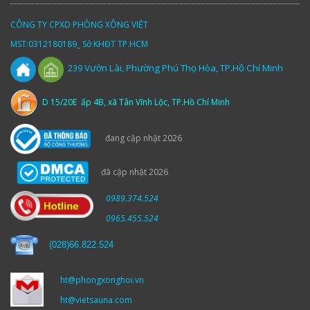
CÔNG TY CPXD PHÒNG XÔNG VIỆT
MST:0312180189_ Sở KHĐT TP.HCM
Vườn
Lài,
Phường Phú Thọ Hòa, TP.Hồ Chí Minh
239
D 15/20E ấp 4B, xã Tân Vĩnh Lộc, TP.Hồ Chí Minh
đang cập nhật 2026
đã cập nhật 2026
0989.374.524
0965.455.524
(
028)66.822.524
ht@phongxonghoi.vn
ht@vietsauna.com