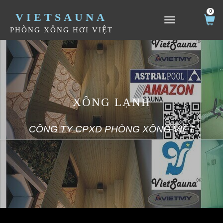
0
VIETSAUNA
TOGGLE NAVIGATION
PHÒNG XÔNG HƠI VIỆT
XÔNG LẠNH
CÔNG TY CPXD PHÒNG XÔNG VIỆT