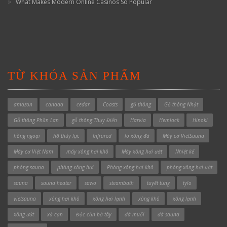
What Makes Modern Online Casinos So Popular
TỪ KHÓA SẢN PHẨM
amazon
canada
cedar
Coasts
gỗ thông
Gỗ thông Nhật
Gỗ thông Phần Lan
gỗ thông Thụy Điển
Harvia
Hemlock
Hinoki
hồng ngoại
hồ thủy lực
Infrared
lò xông đá
Máy cơ VietSauna
Máy cơ Việt Nam
máy xông hơi khô
Máy xông hơi ướt
Nhiệt kế
phòng sauna
phòng xông hơi
Phòng xông hơi khô
phòng xông hơi ướt
sauna
sauna heater
sawo
steambath
tuyết tùng
tylo
vietsauna
xông hơi khô
xông hơi lạnh
xông khô
xông lạnh
xông ướt
xả cặn
Độc cần bờ tây
đá muối
đá sauna