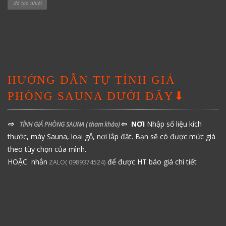
đá tạo nhiệt
HƯỚNG DẪN TỰ TÍNH GIÁ
PHÒNG SAUNA DƯỚI ĐÂY⬇
⇨
⇦ NƠI
Nhập số liệu kích
TÍNH GIÁ PHÒNG SAUNA
( tham khảo)
thước, máy Sauna, loại gỗ, nơi lắp đặt. Bạn sẽ có được mức giá
theo tùy chọn của mình.
HOẶC nhắn
để được HT báo giá chi tiết
ZALO( 0989374524)