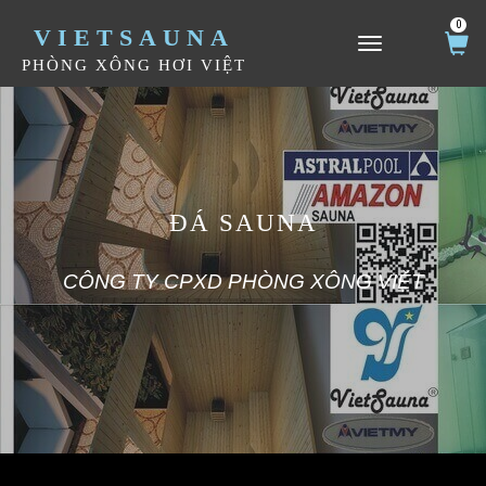
0
VIETSAUNA
TOGGLE NAVIGATION
PHÒNG XÔNG HƠI VIỆT
ĐÁ SAUNA
CÔNG TY CPXD PHÒNG XÔNG VIỆT