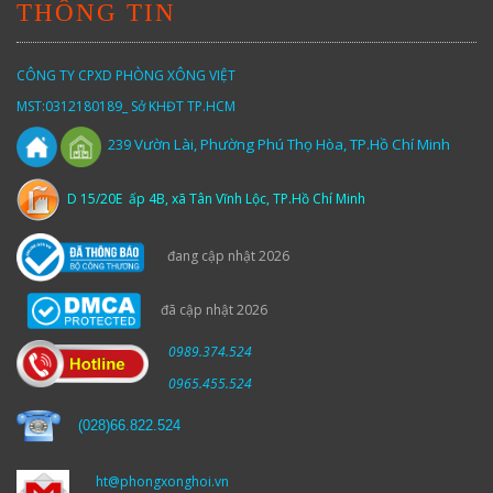
THÔNG TIN
CÔNG TY CPXD PHÒNG XÔNG VIỆT
MST:0312180189_ Sở KHĐT TP.HCM
Vườn
Lài,
Phường Phú Thọ Hòa, TP.Hồ Chí Minh
239
D 15/20E ấp 4B, xã Tân Vĩnh Lộc, TP.Hồ Chí Minh
đang cập nhật 2026
đã cập nhật 2026
0989.374.524
0965.455.524
(
028)66.822.524
ht@phongxonghoi.vn