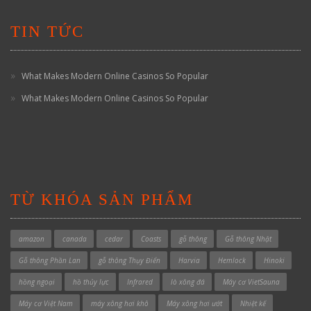
TIN TỨC
What Makes Modern Online Casinos So Popular
What Makes Modern Online Casinos So Popular
TỪ KHÓA SẢN PHẨM
amazon
canada
cedar
Coasts
gỗ thông
Gỗ thông Nhật
Gỗ thông Phần Lan
gỗ thông Thụy Điển
Harvia
Hemlock
Hinoki
hồng ngoại
hồ thủy lực
Infrared
lò xông đá
Máy cơ VietSauna
Máy cơ Việt Nam
máy xông hơi khô
Máy xông hơi ướt
Nhiệt kế