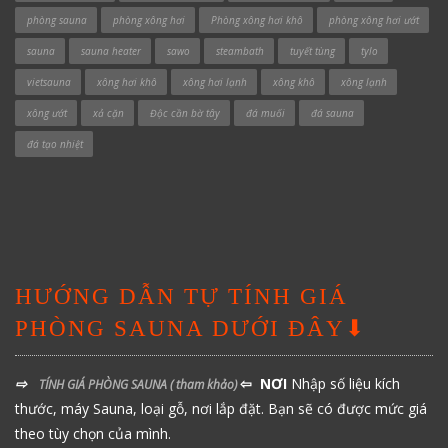
phòng sauna
phòng xông hơi
Phòng xông hơi khô
phòng xông hơi ướt
sauna
sauna heater
sawo
steambath
tuyết tùng
tylo
vietsauna
xông hơi khô
xông hơi lạnh
xông khô
xông lạnh
xông ướt
xả cặn
Độc cần bờ tây
đá muối
đá sauna
đá tạo nhiệt
HƯỚNG DẪN TỰ TÍNH GIÁ
PHÒNG SAUNA DƯỚI ĐÂY⬇
⇨
⇦ NƠI
Nhập số liệu kích
TÍNH GIÁ PHÒNG SAUNA
( tham khảo)
thước, máy Sauna, loại gỗ, nơi lắp đặt. Bạn sẽ có được mức giá
theo tùy chọn của mình.