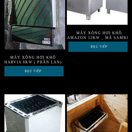
MÁY XÔNG HƠI KHÔ
AMAZON 12KW _ MÃ SAMB12
ĐỌC TIẾP
MÁY XÔNG HƠI KHÔ
HARVIA 6KW ( PHẦN LAN)
ĐỌC TIẾP