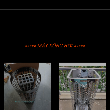
««««« MÁY XÔNG HƠI »»»»»