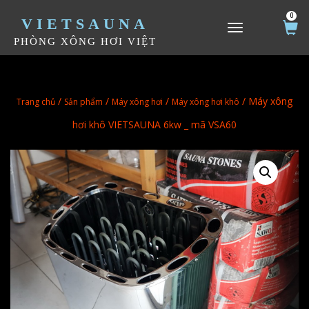
0
VIETSAUNA
TOGGLE NAVIGATION
PHÒNG XÔNG HƠI VIỆT
/
/
/
/ Máy xông
Trang chủ
Sản phẩm
Máy xông hơi
Máy xông hơi khô
hơi khô VIETSAUNA 6kw _ mã VSA60