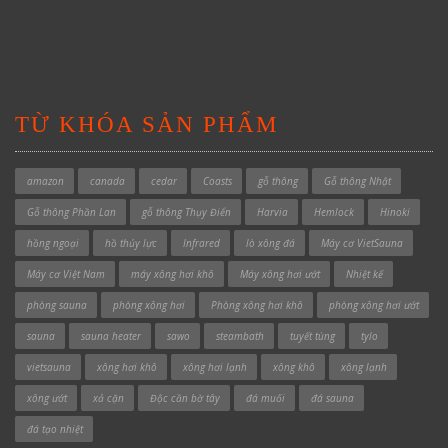
TỪ KHÓA SẢN PHẨM
amazon
canada
cedar
Coasts
gỗ thông
Gỗ thông Nhật
Gỗ thông Phần Lan
gỗ thông Thụy Điển
Harvia
Hemlock
Hinoki
hồng ngoại
hồ thủy lực
Infrared
lò xông đá
Máy cơ VietSauna
Máy cơ Việt Nam
máy xông hơi khô
Máy xông hơi ướt
Nhiệt kế
phòng sauna
phòng xông hơi
Phòng xông hơi khô
phòng xông hơi ướt
sauna
sauna heater
sawo
steambath
tuyết tùng
tylo
vietsauna
xông hơi khô
xông hơi lạnh
xông khô
xông lạnh
xông ướt
xả cặn
Độc cần bờ tây
đá muối
đá sauna
đá tạo nhiệt