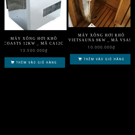
MÁY XÔNG HƠI KHÔ
MÁY XÔNG HƠI KHÔ
VIETSAUNA 9KW _ MÃ VSA90
COASTS 12KW _ MÃ CA12C
10.000.000
₫
13.500.000
₫
THÊM VÀO GIỎ HÀNG
THÊM VÀO GIỎ HÀNG