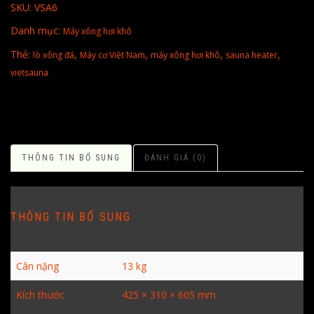
SKU:
VSA6
Danh mục:
Máy xông hơi khô
Thẻ:
,
,
,
,
lò xông đá
Máy cơ Việt Nam
máy xông hơi khô
sauna heater
vietsauna
THÔNG TIN BỔ SUNG
ĐÁNH GIÁ (0)
THÔNG TIN BỔ SUNG
Cân nặng
13 kg
Kích thước
425 × 310 × 605 mm