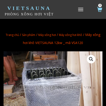
0
VIETSAUNA
TOGGLE NAVIGATION
PHÒNG XÔNG HƠI VIỆT
/
/
/
/ Máy xông
Trang chủ
Sản phẩm
Máy xông hơi
Máy xông hơi khô
hơi khô VIETSAUNA 12kw _ mã VSA120