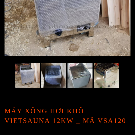
MÁY XÔNG HƠI KHÔ
VIETSAUNA 12KW _ MÃ VSA120