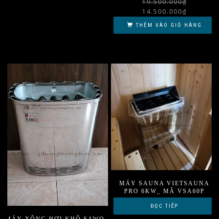
19.500.000
₫
14.500.000
₫
THÊM VÀO GIỎ HÀNG
MÁY SAUNA VIETSAUNA
PRO 6KW_ MÃ VSA60P
ĐỌC TIẾP