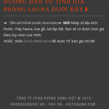
HƯỚNG DẪN TỰ TÍNH GIÁ
PHÒNG SAUNA DƯỚI ĐÂY⬇
⇨
⇦ NƠI
Nhập số liệu kích
TÍNH GIÁ PHÒNG SAUNA
( tham khảo)
thước, máy Sauna, loại gỗ, nơi lắp đặt. Bạn sẽ có được mức giá
theo tùy chọn của mình.
HOẶC nhắn
để được HT báo giá chi tiết
ZALO( 0989374524)
CÔNG TY CPXD PHÒNG XÔNG VIỆT © 2013-
PHONGXONGHOI.VN - PHX.VN - VIETSAUNA.COM -