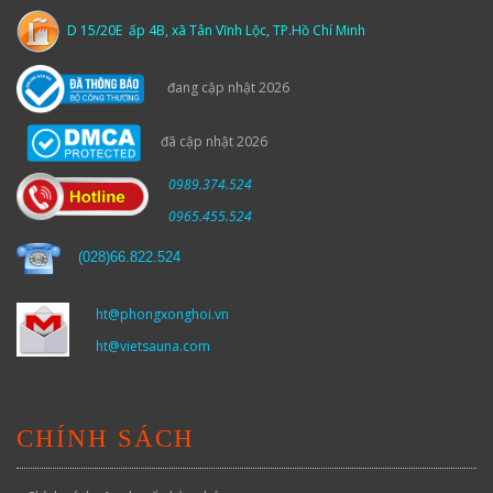
D 15/20E ấp 4B, xã Tân Vĩnh Lộc, TP.Hồ Chí Minh
đang cập nhật 2026
đã cập nhật 2026
0989.374.524
0965.455.524
(
028)66.822.524
ht@phongxonghoi.vn
ht@vietsauna.com
CHÍNH SÁCH