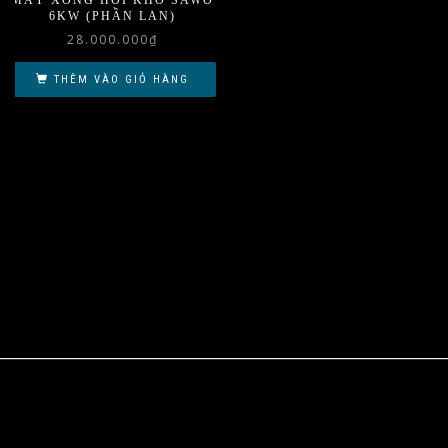
MÁY XÔNG HƠI KHÔ SAWO
6KW (PHẦN LAN)
28.000.000
₫
THÊM VÀO GIỎ HÀNG