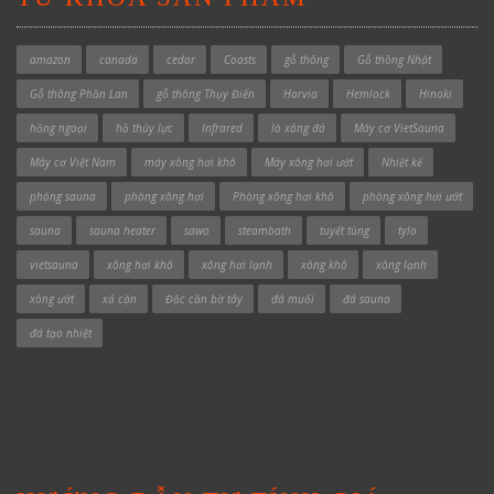
amazon
canada
cedar
Coasts
gỗ thông
Gỗ thông Nhật
Gỗ thông Phần Lan
gỗ thông Thụy Điển
Harvia
Hemlock
Hinoki
hồng ngoại
hồ thủy lực
Infrared
lò xông đá
Máy cơ VietSauna
Máy cơ Việt Nam
máy xông hơi khô
Máy xông hơi ướt
Nhiệt kế
phòng sauna
phòng xông hơi
Phòng xông hơi khô
phòng xông hơi ướt
sauna
sauna heater
sawo
steambath
tuyết tùng
tylo
vietsauna
xông hơi khô
xông hơi lạnh
xông khô
xông lạnh
xông ướt
xả cặn
Độc cần bờ tây
đá muối
đá sauna
đá tạo nhiệt