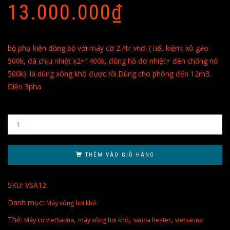
13.000.000
₫
bộ phụ kiện đồng bộ với máy cỡ 2.4tr vnđ. ( tiết kiệm: xô gáo
500k, đá chịu nhiệt x2=1400k, đồng hồ đo nhiệt+ đèn chống nổ
500k). là dùng xông khô được rồi.Dùng cho phòng đến 12m3.
Điện 3pha
THÊM VÀO GIỎ HÀNG
SKU:
VSA12
Danh mục:
Máy xông hơi khô
Thẻ:
,
,
,
Máy cơ VietSauna
máy xông hơi khô
sauna heater
vietsauna