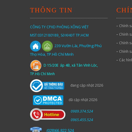
THÔNG TIN
CHÍ
-
Chính s
CÔNG TY CPXD PHÒNG XÔNG VIỆT
-
Chính s
MST:0312180189_ Sở KHĐT TP.HCM
-
Chính s
Vườn
Lài,
Phường Phú
239
-
Chính s
Thọ Hòa, TP.Hồ Chí Minh
-
Các hìn
D 15/20E ấp 4B, xã Tân Vĩnh Lộc,
TP.Hồ Chí Minh
đang cập nhật 2026
đã cập nhật 2026
0989.374.524
0965.455.524
(
028)66.822.524