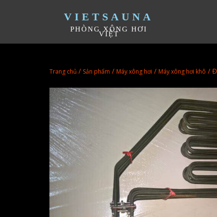
VIETSAUNA
PHÒNG XÔNG HƠI
VIỆT
/
/
/
/ Đ
Trang chủ
Sản phẩm
Máy xông hơi
Máy xông hơi khô