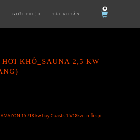
0
Ệ
GIỚI THIỆU
TÀI KHOẢN
 HƠI KHÔ_SAUNA 2,5 KW
ANG)
 AMAZON 15 /18 kw hay Coasts 15/18kw . mỗi sợi