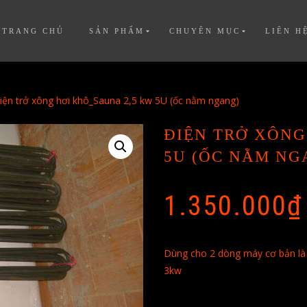
TRANG CHỦ
SẢN PHẨM
CHUYÊN MỤC
LIÊN H
iện trở xông hơi khô_Sauna 2,5 kw 5U (ốc nằm ngang)
ĐIỆN TRỞ XÔNG
5U (ỐC NẰM NG
1.350.000
₫
Dùng cho 2 dòng máy cơ bản là
3kw