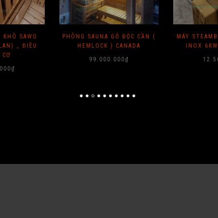
I KHÔ SAWO
PHÒNG SAUNA GỖ ĐỘC CẦN (
MÁY STEAMB
LAN) _ ĐIỀU
HEMLOCK ) CANADA
INOX 6KW
 CƠ
99.000.000
₫
12.5
.000
₫