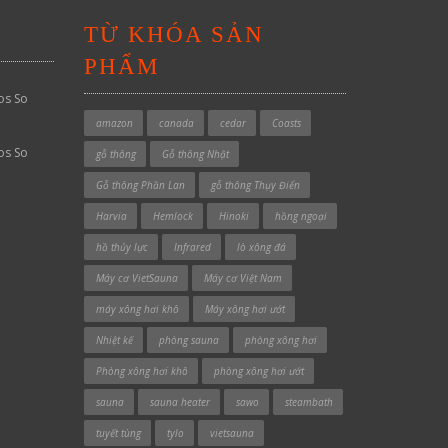
TỪ KHÓA SẢN
PHẨM
os So
amazon
canada
cedar
Coasts
os So
gỗ thông
Gỗ thông Nhật
Gỗ thông Phần Lan
gỗ thông Thụy Điển
Harvia
Hemlock
Hinoki
hồng ngoại
hồ thủy lực
Infrared
lò xông đá
Máy cơ VietSauna
Máy cơ Việt Nam
máy xông hơi khô
Máy xông hơi ướt
Nhiệt kế
phòng sauna
phòng xông hơi
Phòng xông hơi khô
phòng xông hơi ướt
sauna
sauna heater
sawo
steambath
tuyết tùng
tylo
vietsauna