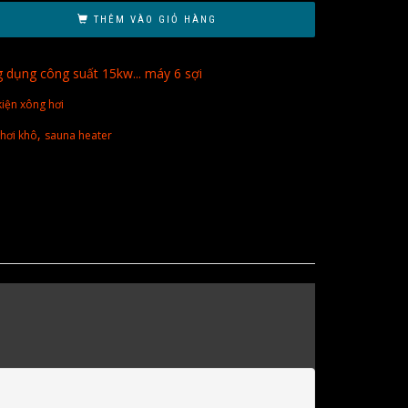
THÊM VÀO GIỎ HÀNG
dụng công suất 15kw... máy 6 sợi
kiện xông hơi
,
hơi khô
sauna heater