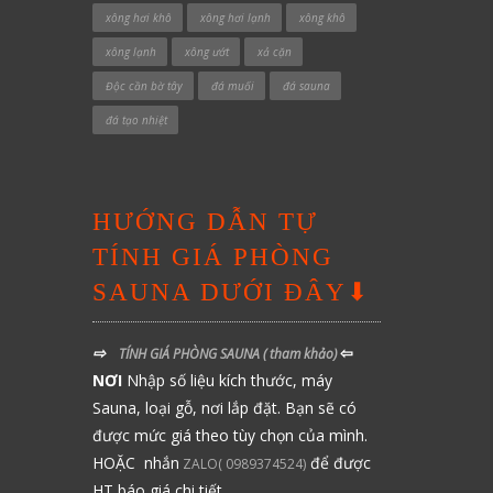
xông hơi khô
xông hơi lạnh
xông khô
xông lạnh
xông ướt
xả cặn
Độc cần bờ tây
đá muối
đá sauna
đá tạo nhiệt
HƯỚNG DẪN TỰ
TÍNH GIÁ PHÒNG
SAUNA DƯỚI ĐÂY⬇
⇨
⇦
TÍNH GIÁ PHÒNG SAUNA
( tham khảo)
NƠI
Nhập số liệu kích thước, máy
Sauna, loại gỗ, nơi lắp đặt. Bạn sẽ có
được mức giá theo tùy chọn của mình.
HOẶC nhắn
để được
ZALO( 0989374524)
HT báo giá chi tiết