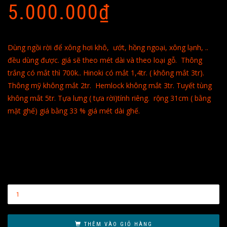
5.000.000
₫
Dùng ngồi rời để xông hơi khô, ướt, hồng ngoại, xông lạnh, ..
đều dùng được. giá sẽ theo mét dài và theo loại gỗ. Thông
trắng có mắt thì 700k.. Hinoki có mắt 1,4tr. ( không mắt 3tr).
Thông mỹ không mắt 2tr. Hemlock không mắt 3tr. Tuyết tùng
không mắt 5tr. Tựa lưng ( tựa rời)tính riêng. rộng 31cm ( bằng
mặt ghế) giá bằng 33 % giá mét dài ghế.
THÊM VÀO GIỎ HÀNG