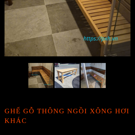
GHẾ GỖ THÔNG NGỒI XÔNG HƠI
KHÁC