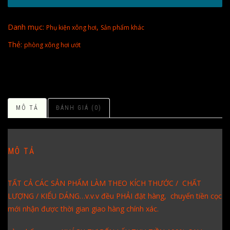
Danh mục:
,
Phụ kiện xông hơi
Sản phẩm khác
Thẻ:
phòng xông hơi ướt
MÔ TẢ
ĐÁNH GIÁ (0)
MÔ TẢ
TẤT CẢ CÁC SẢN PHẨM LÀM THEO KÍCH THƯỚC / CHẤT
LƯỢNG / KIỂU DÁNG…v.v.v đều PHẢI đặt hàng, chuyển tiền cọc
mới nhận được thời gian giao hàng chính xác.