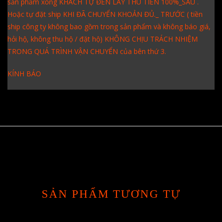
sản phẩm xong KHÁCH TỰ ĐẾN LẤY THU TIỀN 100%_SAU .
Hoặc tự đặt ship KHI ĐÃ CHUYỂN KHOẢN ĐỦ._ TRƯỚC ( tiền
ship công ty không bao gồm trong sản phẩm và không báo giá,
hỏi hộ, không thu hộ / đặt hộ) KHÔNG CHỊU TRÁCH NHIỆM
TRONG QUÁ TRÌNH VẬN CHUYỂN của bên thứ 3.
KÍNH BÁO
SẢN PHẨM TƯƠNG TỰ