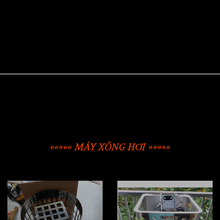
««««« MÁY XÔNG HƠI »»»»»