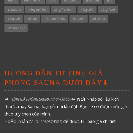
sauna
sauna heater
sawo
steambath
tuyết tùng
tylo
vietsauna
xông hơi khô
xông hơi lạnh
xông khô
xông lạnh
xông ướt
xả cặn
Độc cần bờ tây
đá muối
đá sauna
đá tạo nhiệt
HƯỚNG DẪN TỰ TÍNH GIÁ
PHÒNG SAUNA DƯỚI ĐÂY⬇
⇨
⇦ NƠI
Nhập số liệu kích
TÍNH GIÁ PHÒNG SAUNA
( tham khảo)
thước, máy Sauna, loại gỗ, nơi lắp đặt. Bạn sẽ có được mức giá
theo tùy chọn của mình.
HOẶC nhắn
để được HT báo giá chi tiết
ZALO( 0989374524)