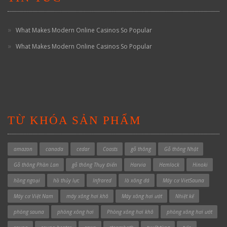
What Makes Modern Online Casinos So Popular
What Makes Modern Online Casinos So Popular
TỪ KHÓA SẢN PHẨM
amazon
canada
cedar
Coasts
gỗ thông
Gỗ thông Nhật
Gỗ thông Phần Lan
gỗ thông Thụy Điển
Harvia
Hemlock
Hinoki
hồng ngoại
hồ thủy lực
Infrared
lò xông đá
Máy cơ VietSauna
Máy cơ Việt Nam
máy xông hơi khô
Máy xông hơi ướt
Nhiệt kế
phòng sauna
phòng xông hơi
Phòng xông hơi khô
phòng xông hơi ướt