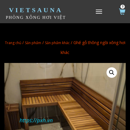
0
VIETSAUNA
TOGGLE NAVIGATION
PHÒNG XÔNG HƠI VIỆT
/
/
/ Ghế gỗ thông ngồi xông hơi
Trang chủ
Sản phẩm
Sản phẩm khác
khác