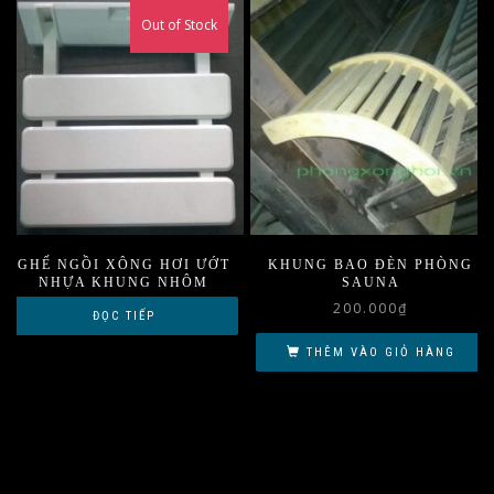
Out of Stock
GHẾ NGỒI XÔNG HƠI ƯỚT
KHUNG BAO ĐÈN PHÒNG
NHỰA KHUNG NHÔM
SAUNA
200.000
₫
ĐỌC TIẾP
THÊM VÀO GIỎ HÀNG