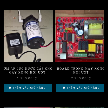
BƠM ÁP LỰC NƯỚC CẤP CHO
BOARD TRONG MÁY XÔNG
MÁY XÔNG HƠI ƯỚT
HƠI ƯỚT
1.250.000
₫
2.200.000
₫
THÊM VÀO GIỎ HÀNG
THÊM VÀO GIỎ HÀNG