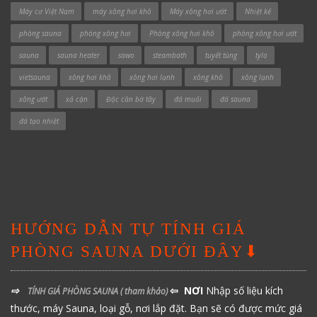
Máy cơ Việt Nam
máy xông hơi khô
Máy xông hơi ướt
Nhiệt kế
phòng sauna
phòng xông hơi
Phòng xông hơi khô
phòng xông hơi ướt
sauna
sauna heater
sawo
steambath
tuyết tùng
tylo
vietsauna
xông hơi khô
xông hơi lạnh
xông khô
xông lạnh
xông ướt
xả cặn
Độc cần bờ tây
đá muối
đá sauna
đá tạo nhiệt
HƯỚNG DẪN TỰ TÍNH GIÁ
PHÒNG SAUNA DƯỚI ĐÂY⬇
⇨
⇦ NƠI
Nhập số liệu kích
TÍNH GIÁ PHÒNG SAUNA
( tham khảo)
thước, máy Sauna, loại gỗ, nơi lắp đặt. Bạn sẽ có được mức giá