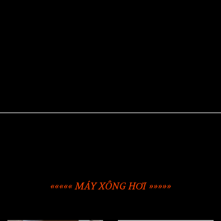
««««« MÁY XÔNG HƠI »»»»»