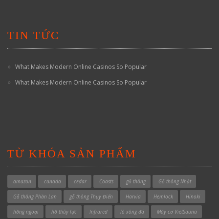
TIN TỨC
What Makes Modern Online Casinos So Popular
What Makes Modern Online Casinos So Popular
TỪ KHÓA SẢN PHẨM
amazon
canada
cedar
Coasts
gỗ thông
Gỗ thông Nhật
Gỗ thông Phần Lan
gỗ thông Thụy Điển
Harvia
Hemlock
Hinoki
hồng ngoại
hồ thủy lực
Infrared
lò xông đá
Máy cơ VietSauna