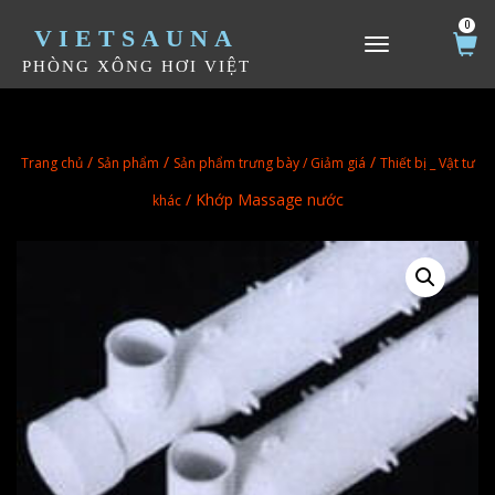
0
VIETSAUNA
TOGGLE NAVIGATION
PHÒNG XÔNG HƠI VIỆT
/
/
/
Trang chủ
Sản phẩm
Sản phẩm trưng bày / Giảm giá
Thiết bị _ Vật tư
/ Khớp Massage nước
khác