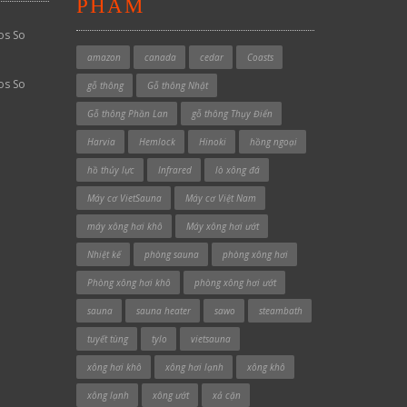
PHẨM
os So
amazon
canada
cedar
Coasts
os So
gỗ thông
Gỗ thông Nhật
Gỗ thông Phần Lan
gỗ thông Thụy Điển
Harvia
Hemlock
Hinoki
hồng ngoại
hồ thủy lực
Infrared
lò xông đá
Máy cơ VietSauna
Máy cơ Việt Nam
máy xông hơi khô
Máy xông hơi ướt
Nhiệt kế
phòng sauna
phòng xông hơi
Phòng xông hơi khô
phòng xông hơi ướt
sauna
sauna heater
sawo
steambath
tuyết tùng
tylo
vietsauna
xông hơi khô
xông hơi lạnh
xông khô
xông lạnh
xông ướt
xả cặn