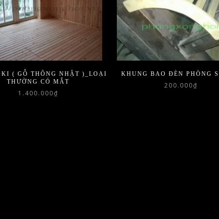
KI ( GỖ THÔNG NHẬT )_LOẠI
KHUNG BAO ĐÈN PHÒNG 
THƯỜNG CÓ MẮT
200.000
₫
1.400.000
₫