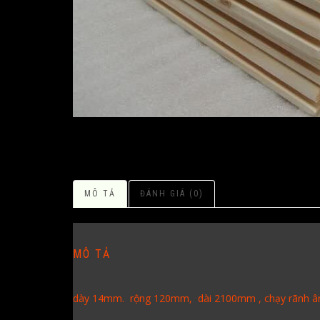
MÔ TẢ
ĐÁNH GIÁ (0)
MÔ TẢ
dày 14mm. rộng 120mm, dài 2100mm , chạy rãnh âm d