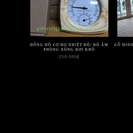
ĐỒNG HỒ CƠ ĐO NHIỆT ĐỘ/ ĐỘ ẨM
GỖ HINO
PHÒNG XÔNG HƠI KHÔ
250.000
₫