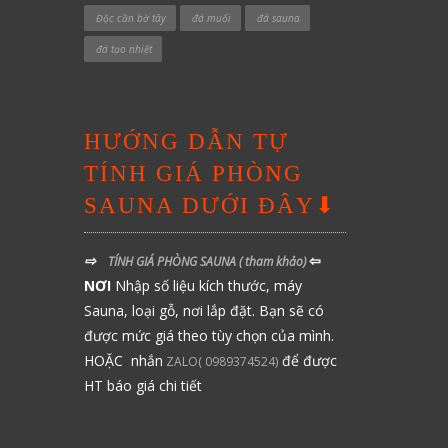
Độc cần bờ tây
đá muối
đá sauna
đá tạo nhiệt
HƯỚNG DẪN TỰ
TÍNH GIÁ PHÒNG
SAUNA DƯỚI ĐÂY⬇
⇨
⇦
TÍNH GIÁ PHÒNG SAUNA
( tham khảo)
NƠI
Nhập số liệu kích thước, máy
Sauna, loại gỗ, nơi lắp đặt. Bạn sẽ có
được mức giá theo tùy chọn của mình.
HOẶC nhắn
để được
ZALO( 0989374524)
HT báo giá chi tiết