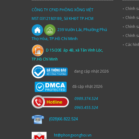
-
Chính s
CÔNG TY CPXD PHÒNG XÔNG VIỆT
-
Chính s
MST:0312180189_ Sở KHĐT TP.HCM
-
Chính s
Vườn
Lài,
Phường Phú
239
-
Chính s
Thọ Hòa, TP.Hồ Chí Minh
-
Các hìn
D 15/20E ấp 4B, xã Tân Vĩnh Lộc,
TP.Hồ Chí Minh
đang cập nhật 2026
đã cập nhật 2026
0989.374.524
0965.455.524
(
028)66.822.524
ht@phongxonghoi.vn