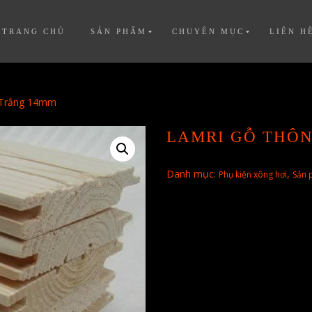
TRANG CHỦ
SẢN PHẨM
CHUYÊN MỤC
LIÊN H
 Trắng 14mm
LAMRI GỖ THÔ
Danh mục:
,
Phụ kiện xông hơi
Sản 