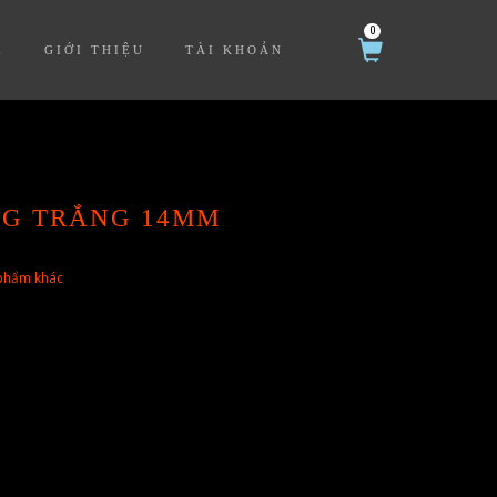
0
Ệ
GIỚI THIỆU
TÀI KHOẢN
NG TRẮNG 14MM
phẩm khác