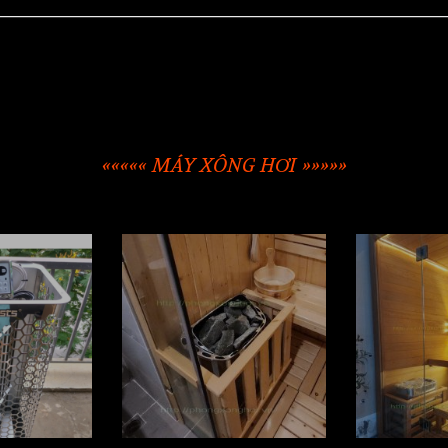
««««« MÁY XÔNG HƠI »»»»»