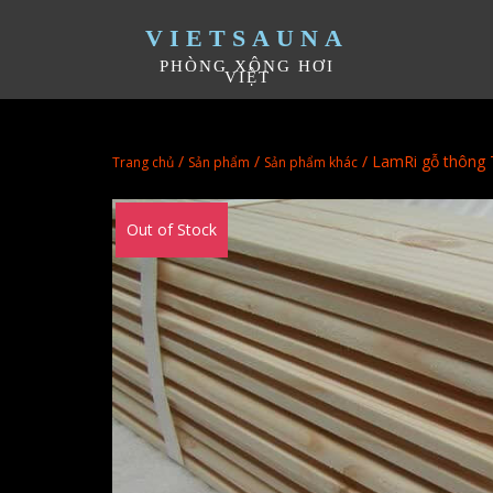
VIETSAUNA
PHÒNG XÔNG HƠI
VIỆT
/
/
/ LamRi gỗ thông
Trang chủ
Sản phẩm
Sản phẩm khác
Out of Stock