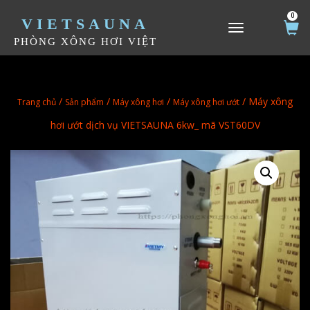
0
VIETSAUNA
TOGGLE NAVIGATION
PHÒNG XÔNG HƠI VIỆT
/
/
/
/ Máy xông
Trang chủ
Sản phẩm
Máy xông hơi
Máy xông hơi ướt
hơi ướt dịch vụ VIETSAUNA 6kw_ mã VST60DV