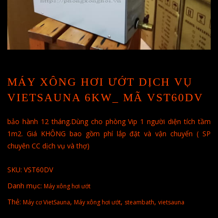
MÁY XÔNG HƠI ƯỚT DỊCH VỤ
VIETSAUNA 6KW_ MÃ VST60DV
bảo hành 12 tháng.Dùng cho phòng Vip 1 người diện tích tầm
1m2. Giá KHÔNG bao gồm phí lắp đặt và vận chuyển ( SP
chuyên CC dịch vụ và thợ)
SKU:
VST60DV
Danh mục:
Máy xông hơi ướt
Thẻ:
,
,
,
Máy cơ VietSauna
Máy xông hơi ướt
steambath
vietsauna