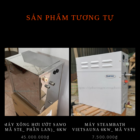
SẢN PHẨM TƯƠNG TỰ
MÁY XÔNG HƠI ƯỚT SAWO
MÁY STEAMBATH
(MÃ STE_ PHẦN LAN)_ 6KW
VIETSAUNA 6KW_ MÃ VST60
45.000.000
₫
7.500.000
₫