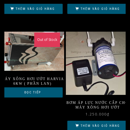
THÊM VÀO GIỎ HÀNG
THÊM VÀO GIỎ HÀNG
Out of Stock
MÁY XÔNG HƠI ƯỚT HARVIA
6KW ( PHẦN LAN)
ĐỌC TIẾP
BƠM ÁP LỰC NƯỚC CẤP CHO
MÁY XÔNG HƠI ƯỚT
1.250.000
₫
THÊM VÀO GIỎ HÀNG