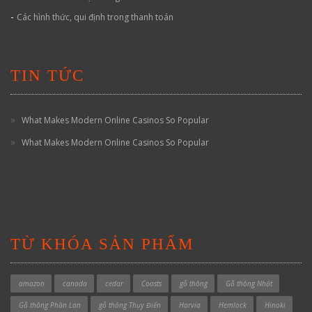
-
Các hình thức, qui định trong thanh toán
TIN TỨC
What Makes Modern Online Casinos So Popular
What Makes Modern Online Casinos So Popular
TỪ KHÓA SẢN PHẨM
amazon
canada
cedar
Coasts
gỗ thông
Gỗ thông Nhật
Gỗ thông Phần Lan
gỗ thông Thụy Điển
Harvia
Hemlock
Hinoki