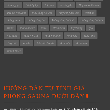
hồng ngoại
hồ thủy lực
Infrared
lò xông đá
Máy cơ VietSauna
Máy cơ Việt Nam
máy xông hơi khô
Máy xông hơi ướt
Nhiệt kế
phòng sauna
phòng xông hơi
Phòng xông hơi khô
phòng xông hơi ướt
sauna
sauna heater
sawo
steambath
tuyết tùng
tylo
vietsauna
xông hơi khô
xông hơi lạnh
xông khô
xông lạnh
xông ướt
xả cặn
Độc cần bờ tây
đá muối
đá sauna
đá tạo nhiệt
HƯỚNG DẪN TỰ TÍNH GIÁ
PHÒNG SAUNA DƯỚI ĐÂY⬇
⇨
⇦ NƠI
Nhập số liệu kích
TÍNH GIÁ PHÒNG SAUNA
( tham khảo)