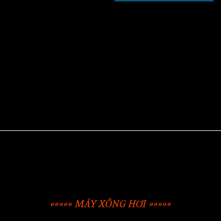
««««« MÁY XÔNG HƠI »»»»»