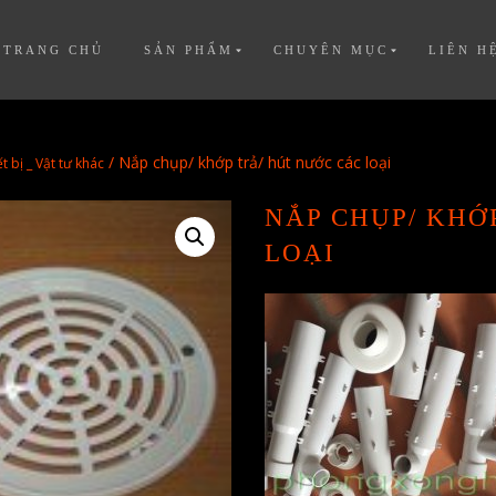
TRANG CHỦ
SẢN PHẨM
CHUYÊN MỤC
LIÊN H
/ Nắp chụp/ khớp trả/ hút nước các loại
t bị _ Vật tư khác
NẮP CHỤP/ KHỚ
LOẠI