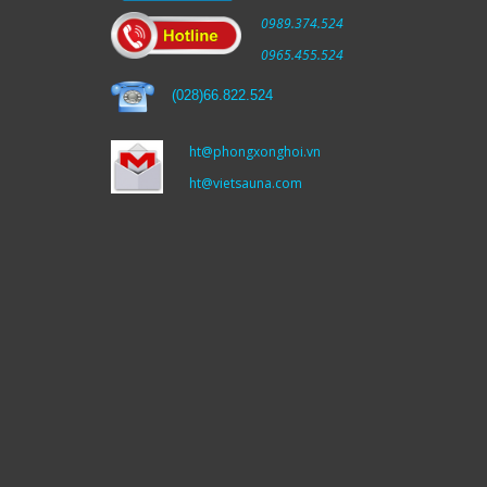
0989.374.524
0965.455.524
(
028)66.822.524
ht@phongxonghoi.vn
ht@vietsauna.com