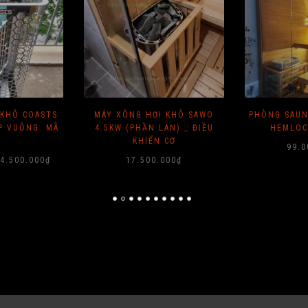
I KHÔ SAWO
PHÒNG SAUNA GỖ ĐỘC CẦN (
MÁY STEAMB
LAN) _ ĐIỀU
HEMLOCK ) CANADA
INOX 6KW
 CƠ
99.000.000
₫
12.5
.000
₫