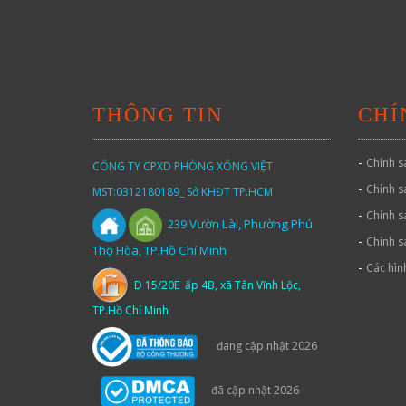
THÔNG TIN
CHÍ
-
Chính s
CÔNG TY CPXD PHÒNG XÔNG VIỆT
-
Chính s
MST:0312180189_ Sở KHĐT TP.HCM
-
Chính s
Vườn
Lài,
Phường Phú
239
-
Chính s
Thọ Hòa, TP.Hồ Chí Minh
-
Các hìn
D 15/20E ấp 4B, xã Tân Vĩnh Lộc,
TP.Hồ Chí Minh
đang cập nhật 2026
đã cập nhật 2026