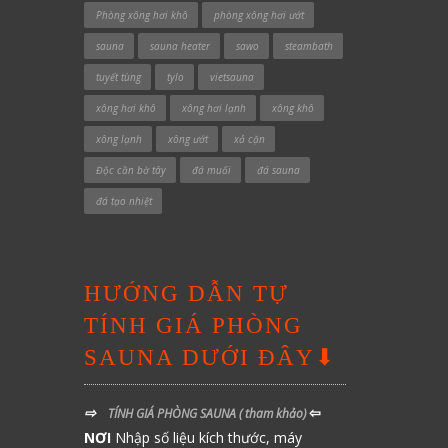
Phòng xông hơi khô
phòng xông hơi ướt
sauna
sauna heater
sawo
steambath
tuyết tùng
tylo
vietsauna
xông hơi khô
xông hơi lạnh
xông khô
xông lạnh
xông ướt
xả cặn
Độc cần bờ tây
đá muối
đá sauna
đá tạo nhiệt
HƯỚNG DẪN TỰ
TÍNH GIÁ PHÒNG
SAUNA DƯỚI ĐÂY⬇
⇨
⇦
TÍNH GIÁ PHÒNG SAUNA
( tham khảo)
NƠI
Nhập số liệu kích thước, máy