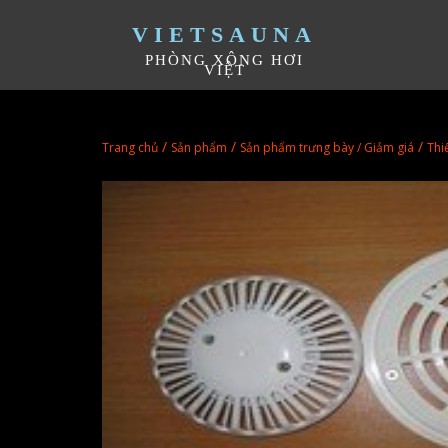
VIETSAUNA
PHÒNG XÔNG HƠI
VIỆT
/
/
/
Trang chủ
Sản phẩm
Sản phẩm trưng bày / Giảm giá
Thiế