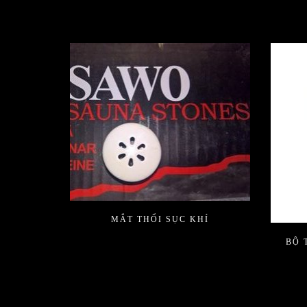
MẮT THỔI SỤC KHÍ
BỘ 