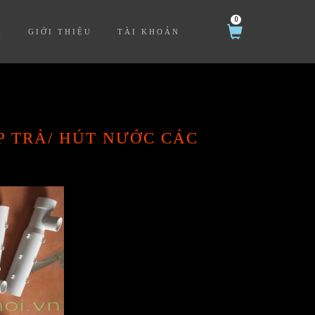
0
Ệ
GIỚI THIỆU
TÀI KHOẢN
P TRẢ/ HÚT NƯỚC CÁC