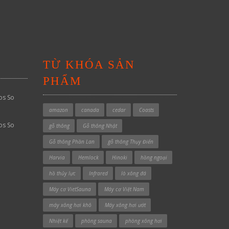
TỪ KHÓA SẢN
PHẨM
os So
amazon
canada
cedar
Coasts
os So
gỗ thông
Gỗ thông Nhật
Gỗ thông Phần Lan
gỗ thông Thụy Điển
Harvia
Hemlock
Hinoki
hồng ngoại
hồ thủy lực
Infrared
lò xông đá
Máy cơ VietSauna
Máy cơ Việt Nam
máy xông hơi khô
Máy xông hơi ướt
Nhiệt kế
phòng sauna
phòng xông hơi