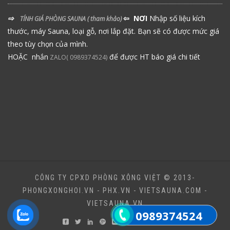
⇨
⇦ NƠI
Nhập số liệu kích
TÍNH GIÁ PHÒNG SAUNA
( tham khảo)
thước, máy Sauna, loại gỗ, nơi lắp đặt. Bạn sẽ có được mức giá
theo tùy chọn của mình.
HOẶC nhắn
để được HT báo giá chi tiết
ZALO( 0989374524)
CÔNG TY CPXD PHÒNG XÔNG VIỆT © 2013-
PHONGXONGHOI.VN - PHX.VN - VIETSAUNA.COM -
VIETSAUNA.VN
0989374524