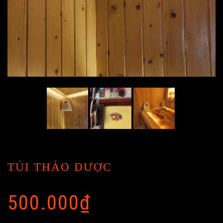
TÚI THẢO DƯỢC
500.000
₫