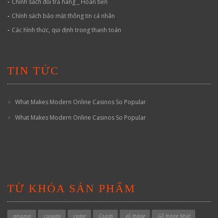
-
Chính sách đổi trả hàng _ Hoàn tiền
-
Chính sách bảo mật thông tin cá nhân
-
Các hình thức, qui định trong thanh toán
TIN TỨC
What Makes Modern Online Casinos So Popular
What Makes Modern Online Casinos So Popular
TỪ KHÓA SẢN PHẨM
amazon
canada
cedar
Coasts
gỗ thông
Gỗ thông Nhật