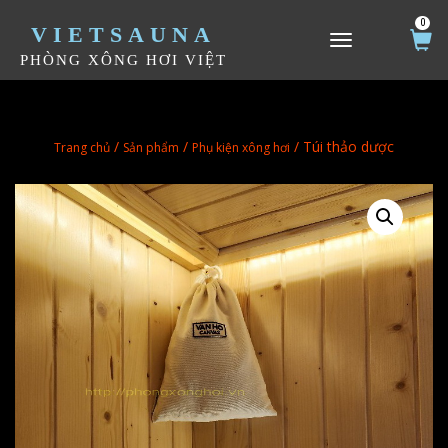
0
VIETSAUNA
TOGGLE NAVIGATION
PHÒNG XÔNG HƠI VIỆT
/
/
/ Túi thảo dược
Trang chủ
Sản phẩm
Phụ kiện xông hơi