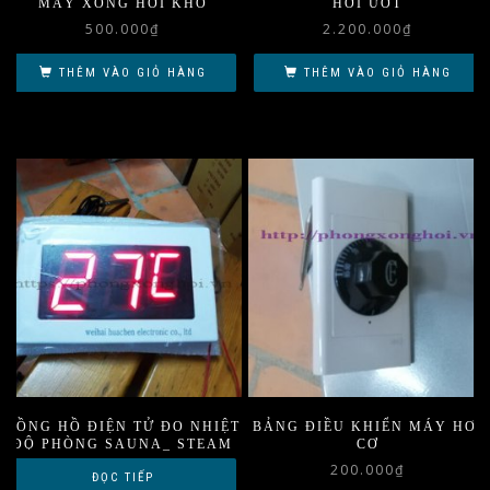
MÁY XÔNG HƠI KHÔ
HƠI ƯỚT
500.000
₫
2.200.000
₫
THÊM VÀO GIỎ HÀNG
THÊM VÀO GIỎ HÀNG
ĐỒNG HỒ ĐIỆN TỬ ĐO NHIỆT
BẢNG ĐIỀU KHIỂN MÁY HƠI
ĐỘ PHÒNG SAUNA_ STEAM
CƠ
200.000
₫
ĐỌC TIẾP