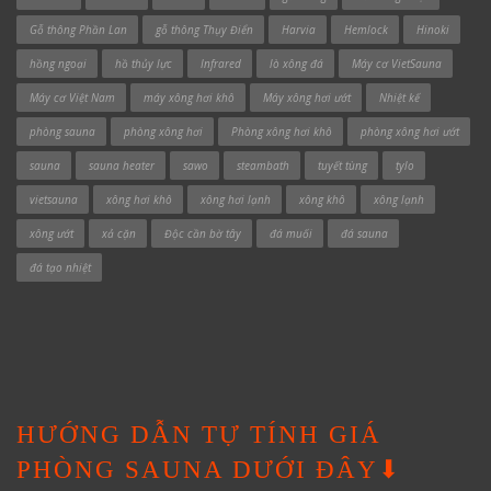
Gỗ thông Phần Lan
gỗ thông Thụy Điển
Harvia
Hemlock
Hinoki
hồng ngoại
hồ thủy lực
Infrared
lò xông đá
Máy cơ VietSauna
Máy cơ Việt Nam
máy xông hơi khô
Máy xông hơi ướt
Nhiệt kế
phòng sauna
phòng xông hơi
Phòng xông hơi khô
phòng xông hơi ướt
sauna
sauna heater
sawo
steambath
tuyết tùng
tylo
vietsauna
xông hơi khô
xông hơi lạnh
xông khô
xông lạnh
xông ướt
xả cặn
Độc cần bờ tây
đá muối
đá sauna
đá tạo nhiệt
HƯỚNG DẪN TỰ TÍNH GIÁ
PHÒNG SAUNA DƯỚI ĐÂY⬇