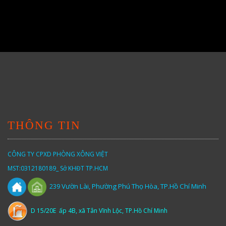
00.000₫.
14.500.000₫.
THÔNG TIN
CÔNG TY CPXD PHÒNG XÔNG VIỆT
MST:0312180189_ Sở KHĐT TP.HCM
Vườn
Lài,
Phường Phú Thọ Hòa, TP.Hồ Chí Minh
239
D 15/20E ấp 4B, xã Tân Vĩnh Lộc, TP.Hồ Chí Minh