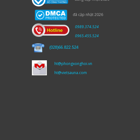
đã cập nhật 2026
0989.374.524
0965.455.524
(
028)66.822.524
ht@phongxonghoi.vn
ht@vietsauna.com