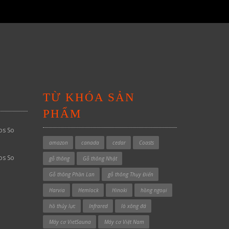
TỪ KHÓA SẢN
PHẨM
os So
amazon
canada
cedar
Coasts
os So
gỗ thông
Gỗ thông Nhật
Gỗ thông Phần Lan
gỗ thông Thụy Điển
Harvia
Hemlock
Hinoki
hồng ngoại
hồ thủy lực
Infrared
lò xông đá
Máy cơ VietSauna
Máy cơ Việt Nam