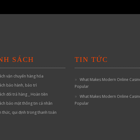
NH SÁCH
TIN TỨC
ách vận chuyển hàng hóa
What Makes Modern Online Casin
ách bảo hành, bảo trì
Popular
ách đổi trả hàng _ Hoàn tiền
What Makes Modern Online Casin
ách bảo mật thông tin cá nhân
Popular
h thức, qui định trong thanh toán