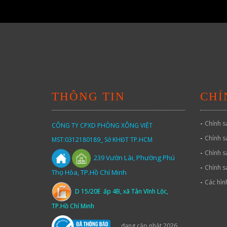
THÔNG TIN
CHÍ
-
Chính s
CÔNG TY CPXD PHÒNG XÔNG VIỆT
-
Chính s
MST:0312180189_ Sở KHĐT TP.HCM
-
Chính s
Vườn
Lài,
Phường Phú
239
-
Chính s
Thọ Hòa, TP.Hồ Chí Minh
-
Các hìn
D 15/20E ấp 4B, xã Tân Vĩnh Lộc,
TP.Hồ Chí Minh
đang cập nhật 2026