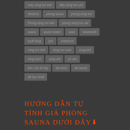
máy xông hơi khô
Máy xông hơi ướt
Nhiệt kế
phòng sauna
phòng xông hơi
Phòng xông hơi khô
phòng xông hơi ướt
sauna
sauna heater
sawo
steambath
tuyết tùng
tylo
vietsauna
xông hơi khô
xông hơi lạnh
xông khô
xông lạnh
xông ướt
xả cặn
Độc cần bờ tây
đá muối
đá sauna
đá tạo nhiệt
HƯỚNG DẪN TỰ
TÍNH GIÁ PHÒNG
SAUNA DƯỚI ĐÂY⬇