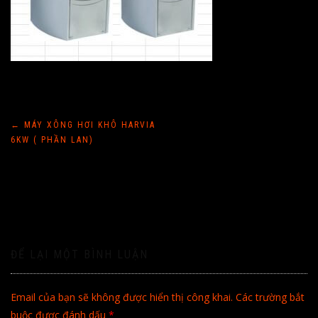
Điều
←
MÁY XÔNG HƠI KHÔ HARVIA
6KW ( PHẦN LAN)
hướng
bài
viết
ĐỂ LẠI MỘT BÌNH LUẬN
Email của bạn sẽ không được hiển thị công khai.
Các trường bắt
buộc được đánh dấu
*