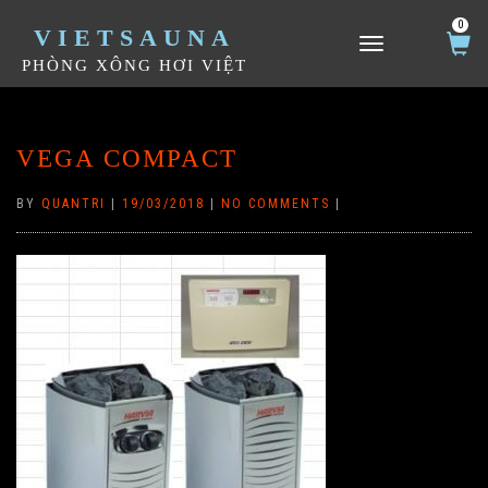
0
VIETSAUNA
TOGGLE NAVIGATION
PHÒNG XÔNG HƠI VIỆT
VEGA COMPACT
BY
QUANTRI
|
19/03/2018
|
NO COMMENTS
|