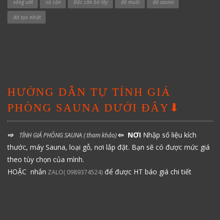
xông ướt
xả cặn
Độc cần bờ tây
đá muối
đá sauna
đá tạo nhiệt
HƯỚNG DẪN TỰ TÍNH GIÁ
PHÒNG SAUNA DƯỚI ĐÂY⬇
⇨
⇦ NƠI
Nhập số liệu kích
TÍNH GIÁ PHÒNG SAUNA
( tham khảo)
thước, máy Sauna, loại gỗ, nơi lắp đặt. Bạn sẽ có được mức giá
theo tùy chọn của mình.
HOẶC nhắn
để được HT báo giá chi tiết
ZALO( 0989374524)