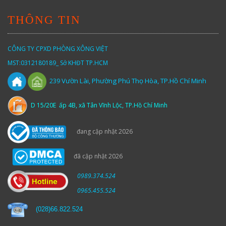
THÔNG TIN
CÔNG TY CPXD PHÒNG XÔNG VIỆT
MST:0312180189_ Sở KHĐT TP.HCM
Vườn
Lài,
Phường Phú Thọ Hòa, TP.Hồ Chí Minh
239
D 15/20E ấp 4B, xã Tân Vĩnh Lộc, TP.Hồ Chí Minh
đang cập nhật 2026
đã cập nhật 2026
0989.374.524
0965.455.524
(
028)66.822.524