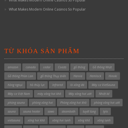
What Makes Modern Online Casinos So Popular
What Makes Modern Online Casinos So Popular
TỪ KHÓA SẢN PHẨM
amazon
canada
cedar
Coasts
gỗ thông
Gỗ thông Nhật
Gỗ thông Phần Lan
gỗ thông Thụy Điển
Harvia
Hemlock
Hinoki
hồng ngoại
hồ thủy lực
Infrared
lò xông đá
Máy cơ VietSauna
Máy cơ Việt Nam
máy xông hơi khô
Máy xông hơi ướt
Nhiệt kế
phòng sauna
phòng xông hơi
Phòng xông hơi khô
phòng xông hơi ướt
sauna
sauna heater
sawo
steambath
tuyết tùng
tylo
vietsauna
xông hơi khô
xông hơi lạnh
xông khô
xông lạnh