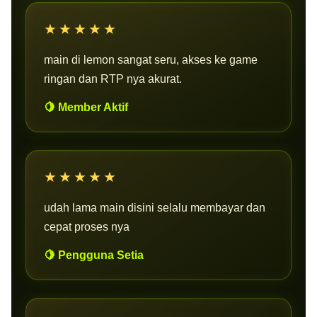
★★★★★
main di lemon sangat seru, akses ke game
ringan dan RTP nya akurat.
🍋 Member Aktif
★★★★★
udah lama main disini selalu membayar dan
cepat proses nya
🍋 Pengguna Setia