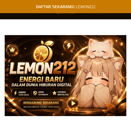
Skip to content
DAFTAR SEKARANG!
LEMON212
Search
Account
how menu
how menu
how menu