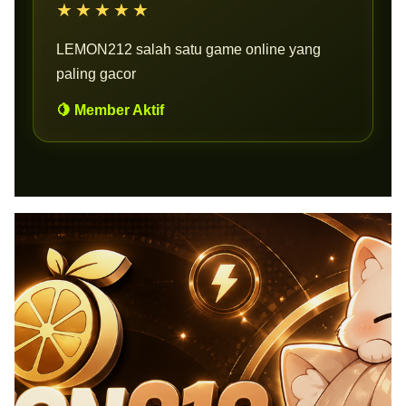
★★★★★
LEMON212 salah satu game online yang
paling gacor
🍋 Member Aktif