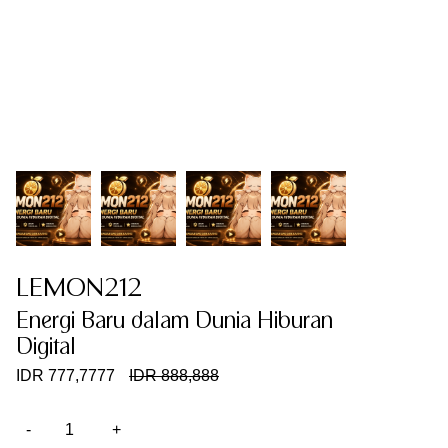
how menu
how menu
how menu
LEMON212
Energi Baru dalam Dunia Hiburan
Digital
Regular price
IDR 777,7777
IDR 888,888