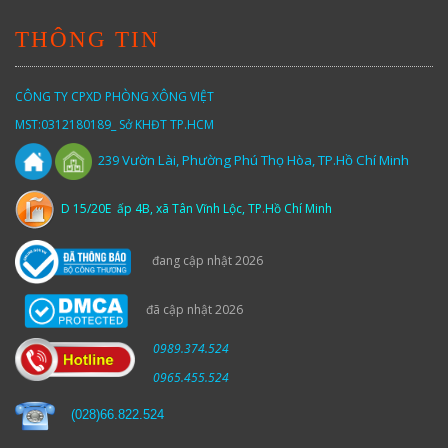
THÔNG TIN
CÔNG TY CPXD PHÒNG XÔNG VIỆT
MST:0312180189_ Sở KHĐT TP.HCM
Vườn
Lài,
Phường Phú Thọ Hòa, TP.Hồ Chí Minh
239
D 15/20E ấp 4B, xã Tân Vĩnh Lộc, TP.Hồ Chí Minh
đang cập nhật 2026
đã cập nhật 2026
0989.374.524
0965.455.524
(
028)66.822.524