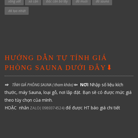
xông ướt
xả cặn
Độc cần bờ tây
đá muối
đá sauna
đá tạo nhiệt
HƯỚNG DẪN TỰ TÍNH GIÁ
PHÒNG SAUNA DƯỚI ĐÂY⬇
⇨
⇦ NƠI
Nhập số liệu kích
TÍNH GIÁ PHÒNG SAUNA
( tham khảo)
thước, máy Sauna, loại gỗ, nơi lắp đặt. Bạn sẽ có được mức giá
theo tùy chọn của mình.
HOẶC nhắn
để được HT báo giá chi tiết
ZALO( 0989374524)