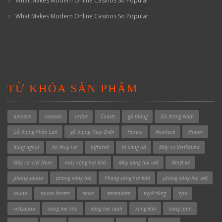
What Makes Modern Online Casinos So Popular
What Makes Modern Online Casinos So Popular
TỪ KHÓA SẢN PHẨM
amazon
canada
cedar
Coasts
gỗ thông
Gỗ thông Nhật
Gỗ thông Phần Lan
gỗ thông Thụy Điển
Harvia
Hemlock
Hinoki
hồng ngoại
hồ thủy lực
Infrared
lò xông đá
Máy cơ VietSauna
Máy cơ Việt Nam
máy xông hơi khô
Máy xông hơi ướt
Nhiệt kế
phòng sauna
phòng xông hơi
Phòng xông hơi khô
phòng xông hơi ướt
sauna
sauna heater
sawo
steambath
tuyết tùng
tylo
vietsauna
xông hơi khô
xông hơi lạnh
xông khô
xông lạnh