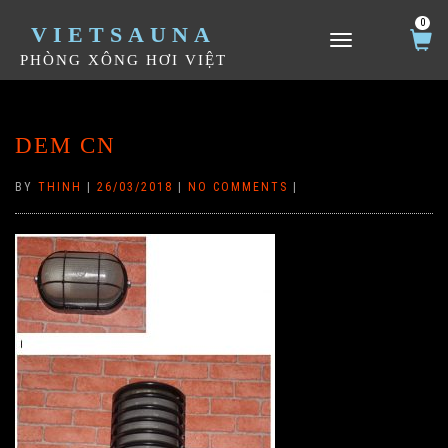
0
VIETSAUNA
TOGGLE NAVIGATION
PHÒNG XÔNG HƠI VIỆT
DEM CN
BY
THINH
|
26/03/2018
|
NO COMMENTS
|