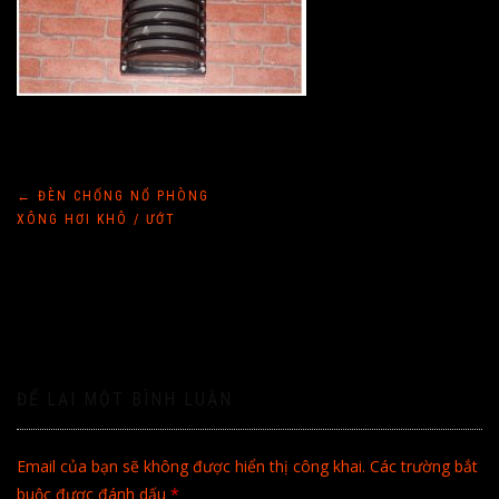
Điều
←
ĐÈN CHỐNG NỔ PHÒNG
XÔNG HƠI KHÔ / ƯỚT
hướng
bài
viết
ĐỂ LẠI MỘT BÌNH LUẬN
Email của bạn sẽ không được hiển thị công khai.
Các trường bắt
buộc được đánh dấu
*