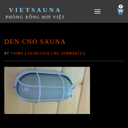
0
VIETSAUNA
TOGGLE NAVIGATION
PHÒNG XÔNG HƠI VIỆT
DEN CNO SAUNA
BY
THINH
|
26/03/2018
|
NO COMMENTS
|