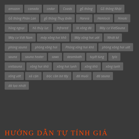
amazon
canada
cedar
Coasts
gỗ thông
Gỗ thông Nhật
Gỗ thông Phần Lan
gỗ thông Thụy Điển
Harvia
Hemlock
Hinoki
hồng ngoại
hồ thủy lực
Infrared
lò xông đá
Máy cơ VietSauna
Máy cơ Việt Nam
máy xông hơi khô
Máy xông hơi ướt
Nhiệt kế
phòng sauna
phòng xông hơi
Phòng xông hơi khô
phòng xông hơi ướt
sauna
sauna heater
sawo
steambath
tuyết tùng
tylo
vietsauna
xông hơi khô
xông hơi lạnh
xông khô
xông lạnh
xông ướt
xả cặn
Độc cần bờ tây
đá muối
đá sauna
đá tạo nhiệt
HƯỚNG DẪN TỰ TÍNH GIÁ