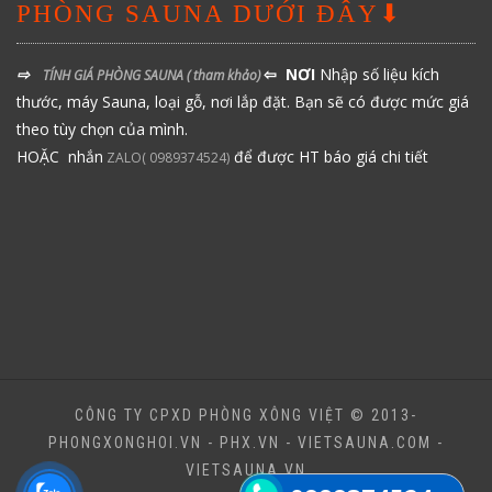
PHÒNG SAUNA DƯỚI ĐÂY⬇
⇨
⇦ NƠI
Nhập số liệu kích
TÍNH GIÁ PHÒNG SAUNA
( tham khảo)
thước, máy Sauna, loại gỗ, nơi lắp đặt. Bạn sẽ có được mức giá
theo tùy chọn của mình.
HOẶC nhắn
để được HT báo giá chi tiết
ZALO( 0989374524)
CÔNG TY CPXD PHÒNG XÔNG VIỆT © 2013-
PHONGXONGHOI.VN - PHX.VN - VIETSAUNA.COM -
VIETSAUNA.VN