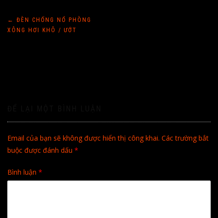
Điều
←
ĐÈN CHỐNG NỔ PHÒNG
XÔNG HƠI KHÔ / ƯỚT
hướng
bài
viết
ĐỂ LẠI MỘT BÌNH LUẬN
Email của bạn sẽ không được hiển thị công khai.
Các trường bắt
buộc được đánh dấu
*
Bình luận
*