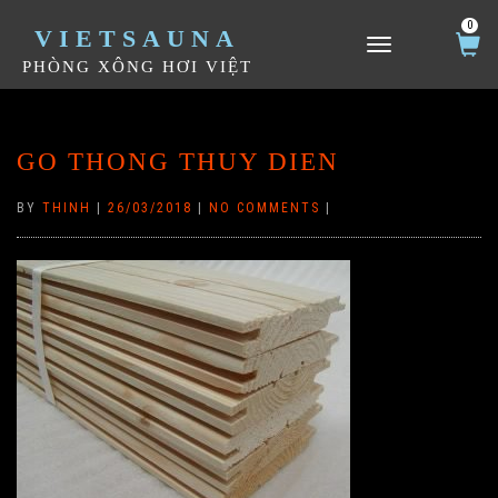
0
VIETSAUNA
TOGGLE NAVIGATION
PHÒNG XÔNG HƠI VIỆT
GO THONG THUY DIEN
BY
THINH
|
26/03/2018
|
NO COMMENTS
|