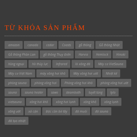
TỪ KHÓA SẢN PHẨM
amazon
canada
cedar
Coasts
gỗ thông
Gỗ thông Nhật
Gỗ thông Phần Lan
gỗ thông Thụy Điển
Harvia
Hemlock
Hinoki
hồng ngoại
hồ thủy lực
Infrared
lò xông đá
Máy cơ VietSauna
Máy cơ Việt Nam
máy xông hơi khô
Máy xông hơi ướt
Nhiệt kế
phòng sauna
phòng xông hơi
Phòng xông hơi khô
phòng xông hơi ướt
sauna
sauna heater
sawo
steambath
tuyết tùng
tylo
vietsauna
xông hơi khô
xông hơi lạnh
xông khô
xông lạnh
xông ướt
xả cặn
Độc cần bờ tây
đá muối
đá sauna
đá tạo nhiệt