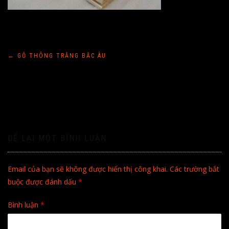
Điều
←
GỖ THÔNG TRẮNG BẮC ÂU
hướng
bài
viết
ĐỂ LẠI MỘT BÌNH LUẬN
Email của bạn sẽ không được hiển thị công khai.
Các trường bắt
buộc được đánh dấu
*
Bình luận
*