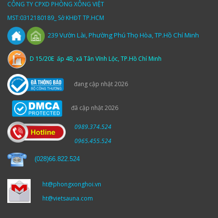
CÔNG TY CPXD PHÒNG XÔNG VIỆT
MST:0312180189_ Sở KHĐT TP.HCM
Vườn
Lài,
Phường Phú Thọ Hòa, TP.Hồ Chí Minh
239
D 15/20E ấp 4B, xã Tân Vĩnh Lộc, TP.Hồ Chí Minh
đang cập nhật 2026
đã cập nhật 2026
0989.374.524
0965.455.524
(
028)66.822.524
ht@phongxonghoi.vn
ht@vietsauna.com