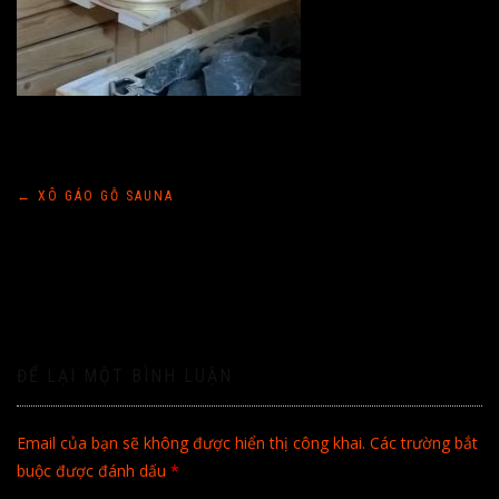
Điều
←
XÔ GÁO GỖ SAUNA
hướng
bài
viết
ĐỂ LẠI MỘT BÌNH LUẬN
Email của bạn sẽ không được hiển thị công khai.
Các trường bắt
buộc được đánh dấu
*