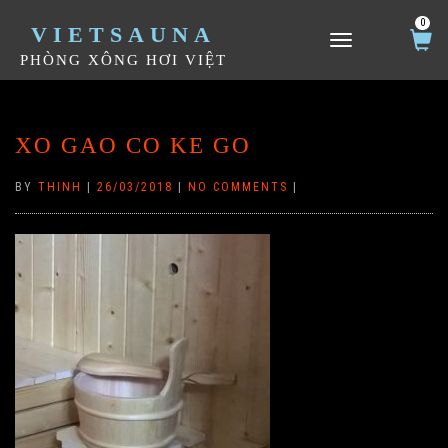
0
VIETSAUNA
TOGGLE NAVIGATION
PHÒNG XÔNG HƠI VIỆT
XO GAO CO KE GO
BY
THINH
|
26/03/2018
|
NO COMMENTS
|