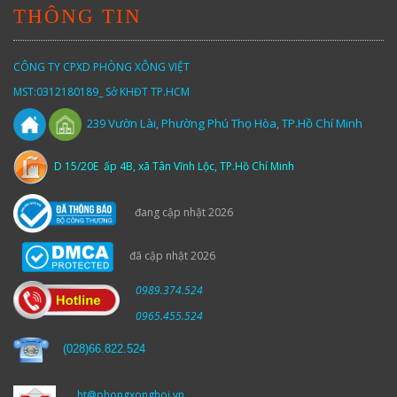
THÔNG TIN
CÔNG TY CPXD PHÒNG XÔNG VIỆT
MST:0312180189_ Sở KHĐT TP.HCM
Vườn
Lài,
Phường Phú Thọ Hòa, TP.Hồ Chí Minh
239
D 15/20E ấp 4B, xã Tân Vĩnh Lộc, TP.Hồ Chí Minh
đang cập nhật 2026
đã cập nhật 2026
0989.374.524
0965.455.524
(
028)66.822.524
ht@phongxonghoi.vn