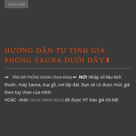
đá tạo nhiệt
HƯỚNG DẪN TỰ TÍNH GIÁ
PHÒNG SAUNA DƯỚI ĐÂY⬇
⇨
⇦ NƠI
Nhập số liệu kích
TÍNH GIÁ PHÒNG SAUNA
( tham khảo)
thước, máy Sauna, loại gỗ, nơi lắp đặt. Bạn sẽ có được mức giá
theo tùy chọn của mình.
HOẶC nhắn
để được HT báo giá chi tiết
ZALO( 0989374524)