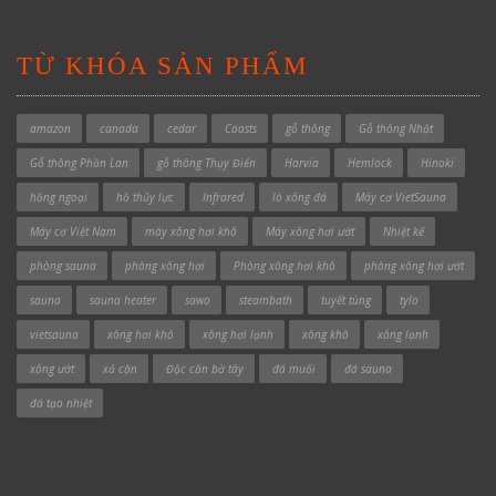
TỪ KHÓA SẢN PHẨM
amazon
canada
cedar
Coasts
gỗ thông
Gỗ thông Nhật
Gỗ thông Phần Lan
gỗ thông Thụy Điển
Harvia
Hemlock
Hinoki
hồng ngoại
hồ thủy lực
Infrared
lò xông đá
Máy cơ VietSauna
Máy cơ Việt Nam
máy xông hơi khô
Máy xông hơi ướt
Nhiệt kế
phòng sauna
phòng xông hơi
Phòng xông hơi khô
phòng xông hơi ướt
sauna
sauna heater
sawo
steambath
tuyết tùng
tylo
vietsauna
xông hơi khô
xông hơi lạnh
xông khô
xông lạnh
xông ướt
xả cặn
Độc cần bờ tây
đá muối
đá sauna
đá tạo nhiệt