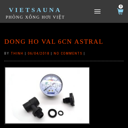
0
VIETSAUNA
TOGGLE NAVIGATION
PHÒNG XÔNG HƠI VIỆT
DONG HO VAL 6CN ASTRAL
BY
THINH
|
06/04/2018
|
NO COMMENTS
|