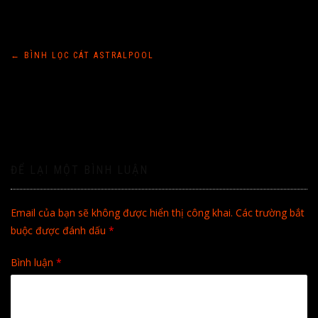
Điều
←
BÌNH LỌC CÁT ASTRALPOOL
hướng
bài
viết
ĐỂ LẠI MỘT BÌNH LUẬN
Email của bạn sẽ không được hiển thị công khai.
Các trường bắt
buộc được đánh dấu
*
Bình luận
*