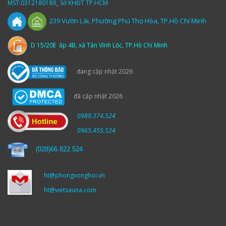
MST:0312180189_ Sở KHĐT TP.HCM
Vườn
Lài,
Phường Phú Thọ Hòa, TP.Hồ Chí Minh
239
D 15/20E ấp 4B, xã Tân Vĩnh Lộc, TP.Hồ Chí Minh
đang cập nhật 2026
đã cập nhật 2026
0989.374.524
0965.455.524
(
028)66.822.524
ht@phongxonghoi.vn
ht@vietsauna.com