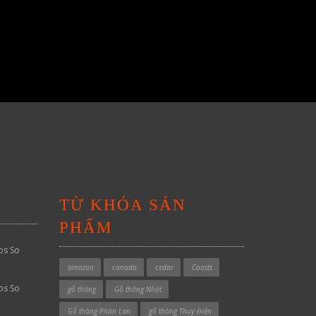
TỪ KHÓA SẢN
PHẨM
os So
amazon
canada
cedar
Coasts
os So
gỗ thông
Gỗ thông Nhật
Gỗ thông Phần Lan
gỗ thông Thụy Điển