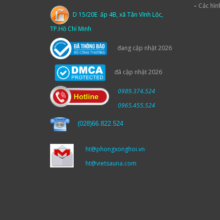
-
Các hìn
D 15/20E ấp 4B, xã Tân Vĩnh Lộc,
TP.Hồ Chí Minh
đang cập nhật 2026
đã cập nhật 2026
0989.374.524
0965.455.524
(
028)66.822.524
ht@phongxonghoi.vn
ht@vietsauna.com