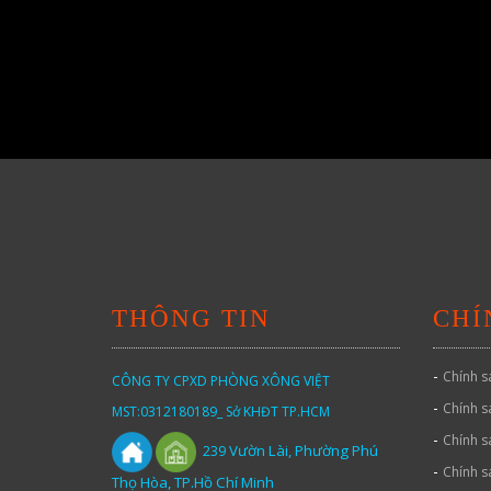
THÔNG TIN
CHÍ
-
Chính s
CÔNG TY CPXD PHÒNG XÔNG VIỆT
-
Chính s
MST:0312180189_ Sở KHĐT TP.HCM
-
Chính s
Vườn
Lài,
Phường Phú
239
-
Chính s
Thọ Hòa, TP.Hồ Chí Minh