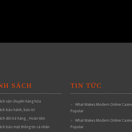
NH SÁCH
TIN TỨC
ách vận chuyển hàng hóa
What Makes Modern Online Casin
ách bảo hành, bảo trì
Popular
ách đổi trả hàng _ Hoàn tiền
What Makes Modern Online Casin
ách bảo mật thông tin cá nhân
Popular