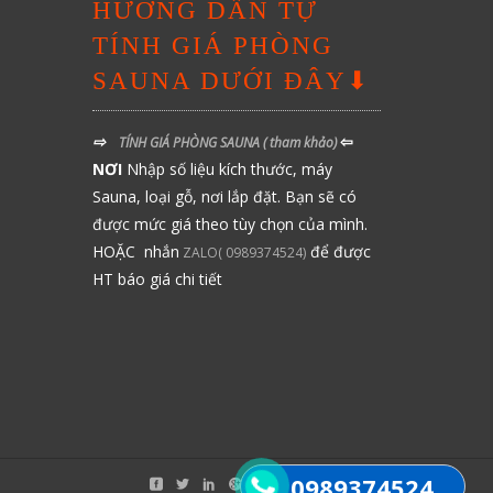
HƯỚNG DẪN TỰ
TÍNH GIÁ PHÒNG
SAUNA DƯỚI ĐÂY⬇
⇨
⇦
TÍNH GIÁ PHÒNG SAUNA
( tham khảo)
NƠI
Nhập số liệu kích thước, máy
Sauna, loại gỗ, nơi lắp đặt. Bạn sẽ có
được mức giá theo tùy chọn của mình.
HOẶC nhắn
để được
ZALO( 0989374524)
HT báo giá chi tiết
0989374524