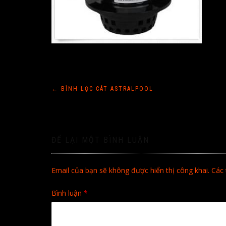
Điều
←
BÌNH LỌC CÁT ASTRALPOOL
hướng
bài
ĐỂ LẠI MỘT BÌNH LUẬN
viết
Email của bạn sẽ không được hiển thị công khai.
Các 
Bình luận
*