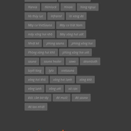
Harvia
Hemlock
Hinoki
hồng ngoại
hồ thủy lực
Infrared
lò xông đá
Máy cơ VietSauna
Máy cơ Việt Nam
máy xông hơi khô
Máy xông hơi ướt
Nhiệt kế
phòng sauna
phòng xông hơi
Phòng xông hơi khô
phòng xông hơi ướt
sauna
sauna heater
sawo
steambath
tuyết tùng
tylo
vietsauna
xông hơi khô
xông hơi lạnh
xông khô
xông lạnh
xông ướt
xả cặn
Độc cần bờ tây
đá muối
đá sauna
đá tạo nhiệt