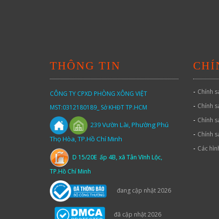
THÔNG TIN
CHÍ
-
Chính s
CÔNG TY CPXD PHÒNG XÔNG VIỆT
-
Chính s
MST:0312180189_ Sở KHĐT TP.HCM
-
Chính s
Vườn
Lài,
Phường Phú
239
-
Chính s
Thọ Hòa, TP.Hồ Chí Minh
-
Các hìn
D 15/20E ấp 4B, xã Tân Vĩnh Lộc,
TP.Hồ Chí Minh
đang cập nhật 2026
đã cập nhật 2026