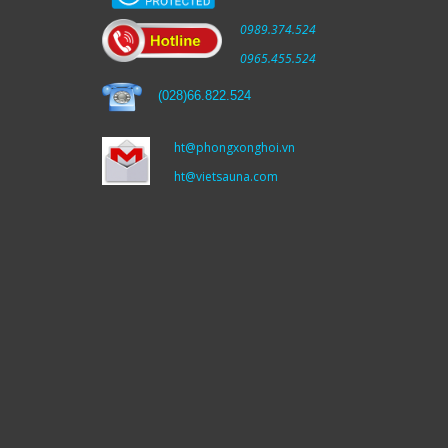
0989.374.524
0965.455.524
(
028)66.822.524
ht@phongxonghoi.vn
ht@vietsauna.com