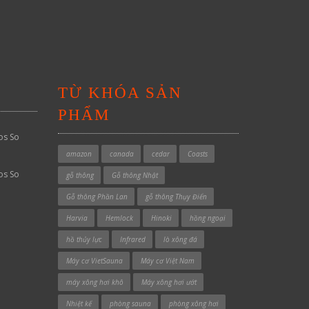
TỪ KHÓA SẢN
PHẨM
os So
amazon
canada
cedar
Coasts
os So
gỗ thông
Gỗ thông Nhật
Gỗ thông Phần Lan
gỗ thông Thụy Điển
Harvia
Hemlock
Hinoki
hồng ngoại
hồ thủy lực
Infrared
lò xông đá
Máy cơ VietSauna
Máy cơ Việt Nam
máy xông hơi khô
Máy xông hơi ướt
Nhiệt kế
phòng sauna
phòng xông hơi