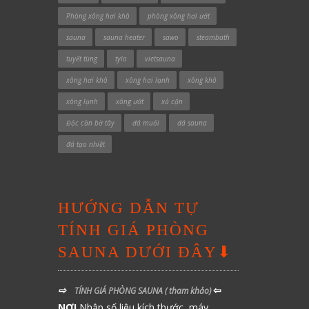
Phòng xông hơi khô
phòng xông hơi ướt
sauna
sauna heater
sawo
steambath
tuyết tùng
tylo
vietsauna
xông hơi khô
xông hơi lạnh
xông khô
xông lạnh
xông ướt
xả cặn
Độc cần bờ tây
đá muối
đá sauna
đá tạo nhiệt
HƯỚNG DẪN TỰ
TÍNH GIÁ PHÒNG
SAUNA DƯỚI ĐÂY⬇
⇨
⇦
TÍNH GIÁ PHÒNG SAUNA
( tham khảo)
NƠI
Nhập số liệu kích thước, máy