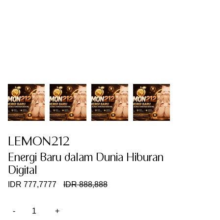
how menu
how menu
how menu
LEMON212
Energi Baru dalam Dunia Hiburan
Digital
Regular price
IDR 777,7777
IDR 888,888