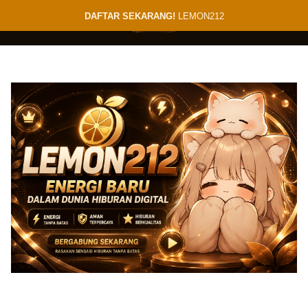
Skip to content
DAFTAR SEKARANG!
LEMON212
Search
Account
how menu
how menu
how menu