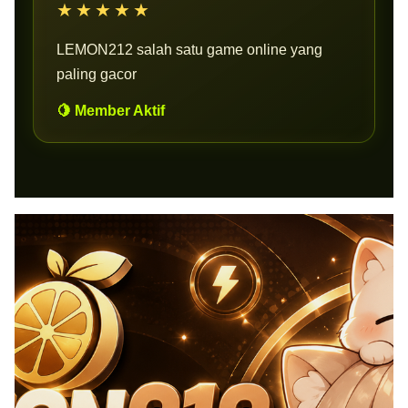
★★★★★
LEMON212 salah satu game online yang
paling gacor
🍋 Member Aktif