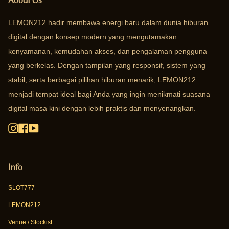
About Us
LEMON212 hadir membawa energi baru dalam dunia hiburan
digital dengan konsep modern yang mengutamakan
kenyamanan, kemudahan akses, dan pengalaman pengguna
yang berkelas. Dengan tampilan yang responsif, sistem yang
stabil, serta berbagai pilihan hiburan menarik, LEMON212
menjadi tempat ideal bagi Anda yang ingin menikmati suasana
digital masa kini dengan lebih praktis dan menyenangkan.
Instagram
Facebook
YouTube
Info
SLOT777
LEMON212
Venue / Stockist