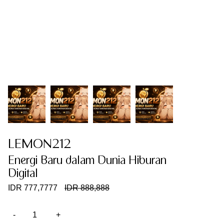
how menu
how menu
how menu
LEMON212
Energi Baru dalam Dunia Hiburan
Digital
Regular price
IDR 777,7777
IDR 888,888