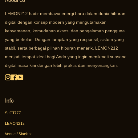
About Us
LEMON212 hadir membawa energi baru dalam dunia hiburan
digital dengan konsep modern yang mengutamakan
kenyamanan, kemudahan akses, dan pengalaman pengguna
yang berkelas. Dengan tampilan yang responsif, sistem yang
stabil, serta berbagai pilihan hiburan menarik, LEMON212
menjadi tempat ideal bagi Anda yang ingin menikmati suasana
digital masa kini dengan lebih praktis dan menyenangkan.
Instagram
Facebook
YouTube
Info
SLOT777
LEMON212
Venue / Stockist