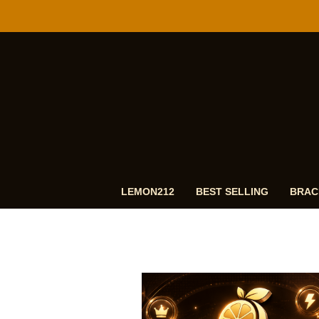
Skip to content
LEMON212
BEST SELLING
BRAC
 menu