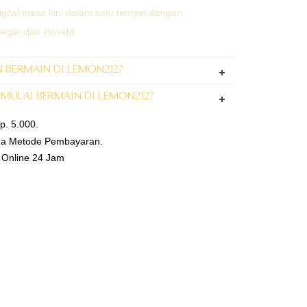
igital masa kini dalam satu tempat dengan
egar dan inovatif.
 BERMAIN DI LEMON212?
MULAI BERMAIN DI LEMON212?
p. 5.000.
a Metode Pembayaran.
 Online 24 Jam