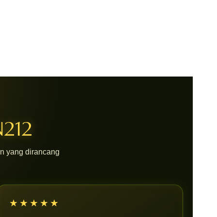
212
n yang dirancang
★★★★★