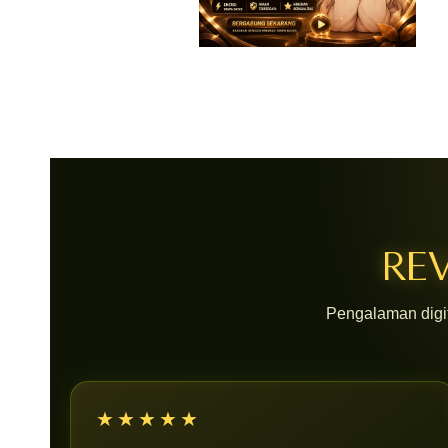
RE
Pengalaman digi
★★★★★