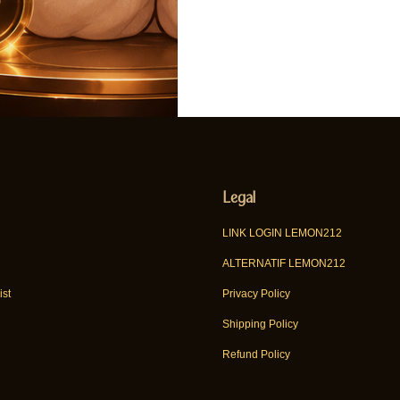
Legal
LINK LOGIN LEMON212
ALTERNATIF LEMON212
ist
Privacy Policy
Shipping Policy
Refund Policy