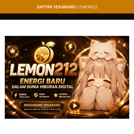
Skip to content
DAFTAR SEKARANG!
LEMON212
Search
Account
how menu
how menu
how menu