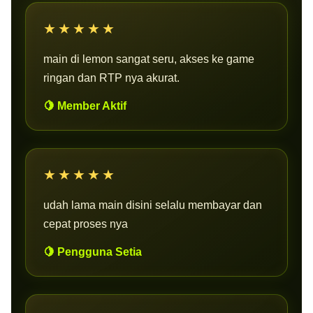
★★★★★
main di lemon sangat seru, akses ke game
ringan dan RTP nya akurat.
🍋 Member Aktif
★★★★★
udah lama main disini selalu membayar dan
cepat proses nya
🍋 Pengguna Setia