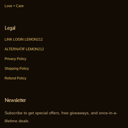
Love + Care
Legal
LINK LOGIN LEMON212
ALTERNATIF LEMON212
Privacy Policy
Shipping Policy
Refund Policy
Newsletter
Subscribe to get special offers, free giveaways, and once-in-a-
lifetime deals.