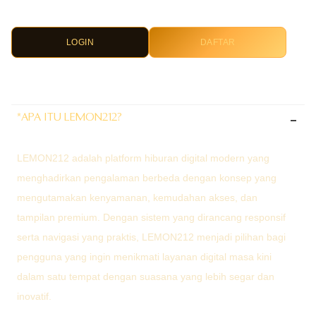
LOGIN
DAFTAR
*APA ITU LEMON212?
LEMON212 adalah platform hiburan digital modern yang
menghadirkan pengalaman berbeda dengan konsep yang
mengutamakan kenyamanan, kemudahan akses, dan
tampilan premium. Dengan sistem yang dirancang responsif
serta navigasi yang praktis, LEMON212 menjadi pilihan bagi
pengguna yang ingin menikmati layanan digital masa kini
dalam satu tempat dengan suasana yang lebih segar dan
inovatif.