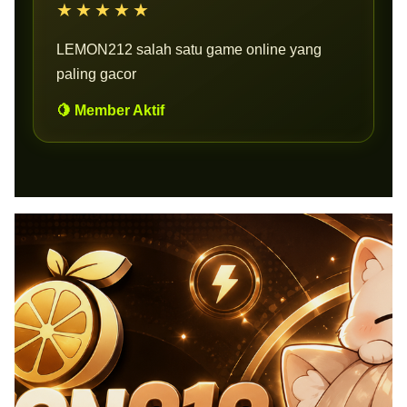
★★★★★
LEMON212 salah satu game online yang
paling gacor
🍋 Member Aktif