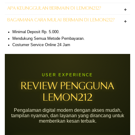
APA KEUNGGULAN BERMAIN DI LEMON212?
BAGAMANA CARA MULAI BERMAIN DI LEMON212?
Minimal Deposit Rp. 5.000.
Mendukung Semua Metode Pembayaran.
Costumer Service Online 24 Jam
USER EXPERIENCE
REVIEW PENGGUNA
LEMON212
Pengalaman digital modern dengan akses mudah,
tampilan nyaman, dan layanan yang dirancang untuk
memberikan kesan terbaik.