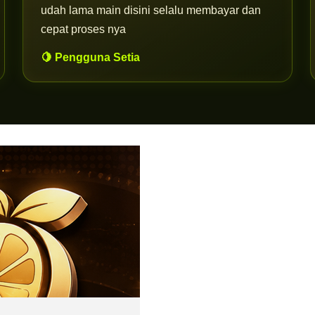
udah lama main disini selalu membayar dan
cepat proses nya
🍋 Pengguna Setia