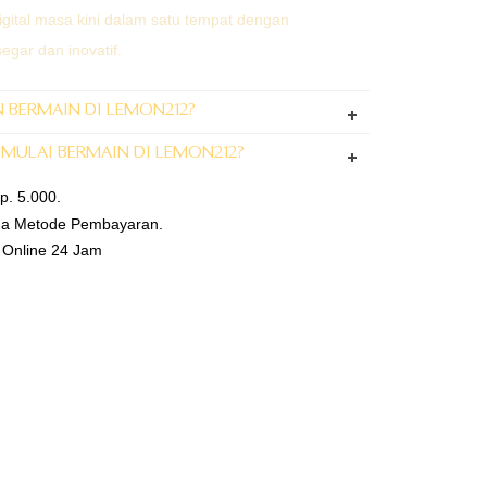
igital masa kini dalam satu tempat dengan
egar dan inovatif.
 BERMAIN DI LEMON212?
MULAI BERMAIN DI LEMON212?
p. 5.000.
a Metode Pembayaran.
 Online 24 Jam