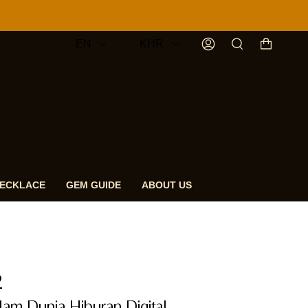
Account
Search
ECKLACE
GEM GUIDE
ABOUT US
2