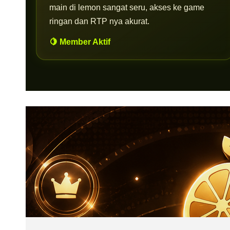
main di lemon sangat seru, akses ke game
ringan dan RTP nya akurat.
🍋 Member Aktif