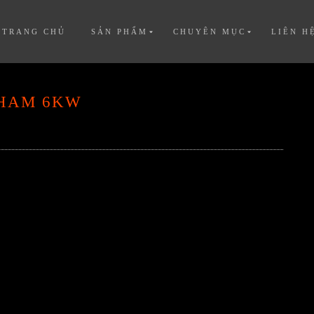
TRANG CHỦ
SẢN PHẨM
CHUYÊN MỤC
LIÊN H
NHAM 6KW