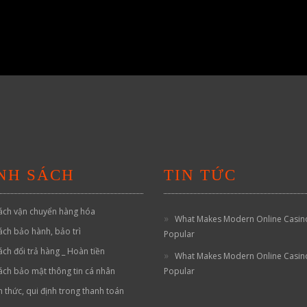
NH SÁCH
TIN TỨC
ách vận chuyển hàng hóa
What Makes Modern Online Casin
ách bảo hành, bảo trì
Popular
ách đổi trả hàng _ Hoàn tiền
What Makes Modern Online Casin
ách bảo mật thông tin cá nhân
Popular
h thức, qui định trong thanh toán