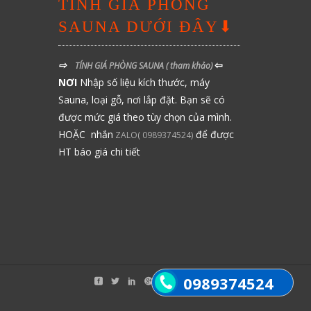
TÍNH GIÁ PHÒNG
SAUNA DƯỚI ĐÂY⬇
⇨
⇦
TÍNH GIÁ PHÒNG SAUNA
( tham khảo)
NƠI
Nhập số liệu kích thước, máy
Sauna, loại gỗ, nơi lắp đặt. Bạn sẽ có
được mức giá theo tùy chọn của mình.
HOẶC nhắn
để được
ZALO( 0989374524)
HT báo giá chi tiết
0989374524