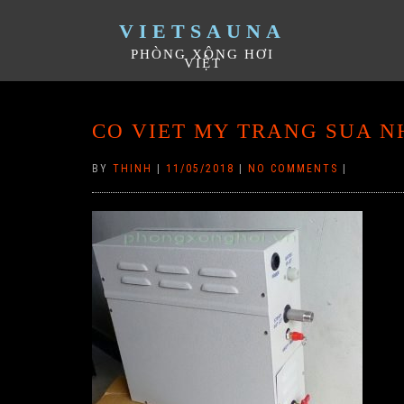
VIETSAUNA
PHÒNG XÔNG HƠI
VIỆT
CO VIET MY TRANG SUA 
BY
THINH
|
11/05/2018
|
NO COMMENTS
|