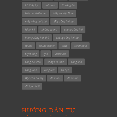
hồ thủy lực
Infrared
lò xông đá
Máy cơ VietSauna
Máy cơ Việt Nam
máy xông hơi khô
Máy xông hơi ướt
Nhiệt kế
phòng sauna
phòng xông hơi
Phòng xông hơi khô
phòng xông hơi ướt
sauna
sauna heater
sawo
steambath
tuyết tùng
tylo
vietsauna
xông hơi khô
xông hơi lạnh
xông khô
xông lạnh
xông ướt
xả cặn
Độc cần bờ tây
đá muối
đá sauna
đá tạo nhiệt
HƯỚNG DẪN TỰ