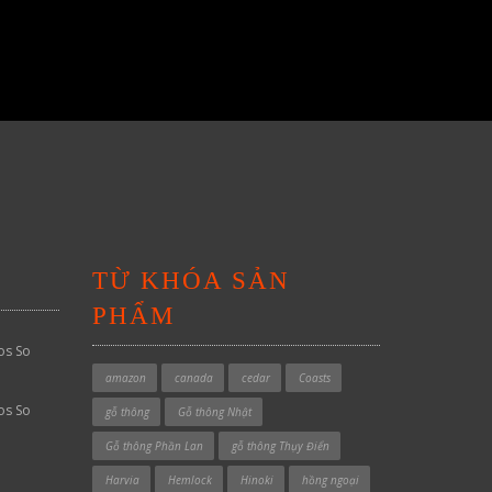
TỪ KHÓA SẢN
PHẨM
os So
amazon
canada
cedar
Coasts
os So
gỗ thông
Gỗ thông Nhật
Gỗ thông Phần Lan
gỗ thông Thụy Điển
Harvia
Hemlock
Hinoki
hồng ngoại