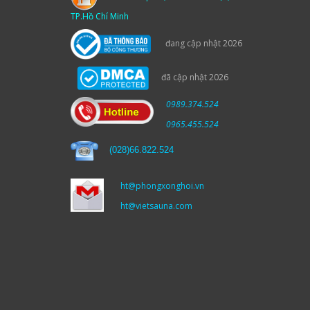
TP.Hồ Chí Minh
đang cập nhật 2026
đã cập nhật 2026
0989.374.524
0965.455.524
(
028)66.822.524
ht@phongxonghoi.vn
ht@vietsauna.com