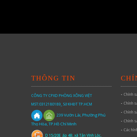
THÔNG TIN
CHÍ
-
Chính s
CÔNG TY CPXD PHÒNG XÔNG VIỆT
-
Chính s
MST:0312180189_ Sở KHĐT TP.HCM
-
Chính s
Vườn
Lài,
Phường Phú
239
-
Chính s
Thọ Hòa, TP.Hồ Chí Minh
-
Các hìn
D 15/20E ấp 4B, xã Tân Vĩnh Lộc,