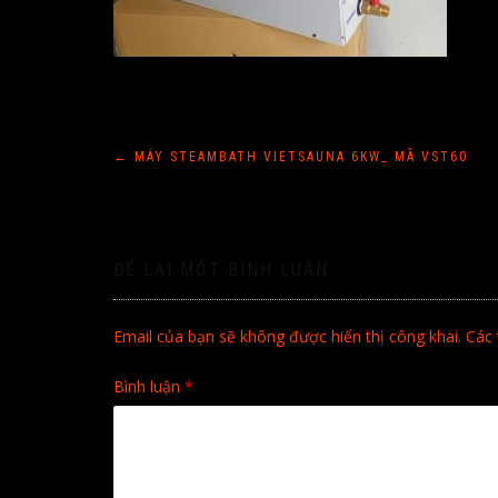
Điều
←
MÁY STEAMBATH VIETSAUNA 6KW_ MÃ VST60
hướng
bài
ĐỂ LẠI MỘT BÌNH LUẬN
viết
Email của bạn sẽ không được hiển thị công khai.
Các 
Bình luận
*