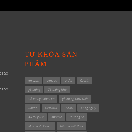
TỪ KHÓA SẢN
PHẨM
os So
amazon
canada
cedar
Coasts
os So
gỗ thông
Gỗ thông Nhật
Gỗ thông Phần Lan
gỗ thông Thụy Điển
Harvia
Hemlock
Hinoki
hồng ngoại
hồ thủy lực
Infrared
lò xông đá
Máy cơ VietSauna
Máy cơ Việt Nam