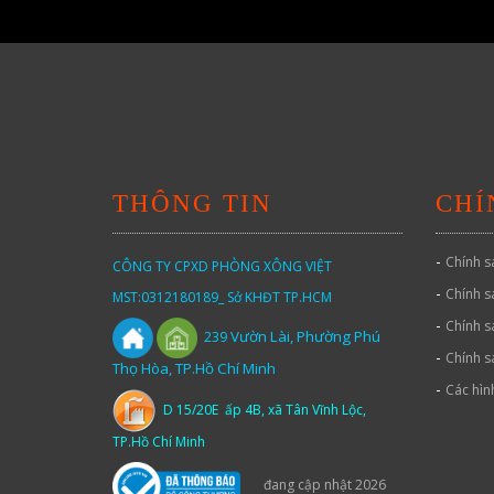
THÔNG TIN
CHÍ
-
Chính s
CÔNG TY CPXD PHÒNG XÔNG VIỆT
-
Chính s
MST:0312180189_ Sở KHĐT TP.HCM
-
Chính s
Vườn
Lài,
Phường Phú
239
-
Chính s
Thọ Hòa, TP.Hồ Chí Minh
-
Các hìn
D 15/20E ấp 4B, xã Tân Vĩnh Lộc,
TP.Hồ Chí Minh
đang cập nhật 2026