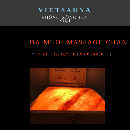
VIETSAUNA
PHÒNG XÔNG HƠI
VIỆT
DA-MUOI-MASSAGE-CHAN
BY
THINH
|
12/05/2018
|
NO COMMENTS
|