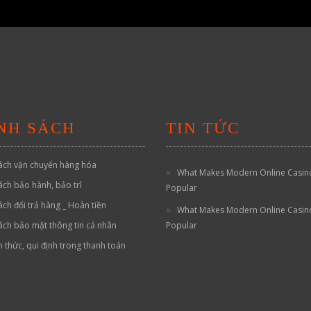
NH SÁCH
TIN TỨC
ách vận chuyển hàng hóa
What Makes Modern Online Casin
ách bảo hành, bảo trì
Popular
ách đổi trả hàng _ Hoàn tiền
What Makes Modern Online Casin
ách bảo mật thông tin cá nhân
Popular
h thức, qui định trong thanh toán