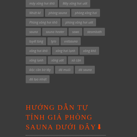
máy xông hơi khô
Máy xông hơi ướt
Nhiệt kế
phòng sauna
phòng xông hơi
Phòng xông hơi khô
phòng xông hơi ướt
sauna
sauna heater
sawo
steambath
tuyết tùng
tylo
vietsauna
xông hơi khô
xông hơi lạnh
xông khô
xông lạnh
xông ướt
xả cặn
Độc cần bờ tây
đá muối
đá sauna
đá tạo nhiệt
HƯỚNG DẪN TỰ
TÍNH GIÁ PHÒNG
SAUNA DƯỚI ĐÂY⬇