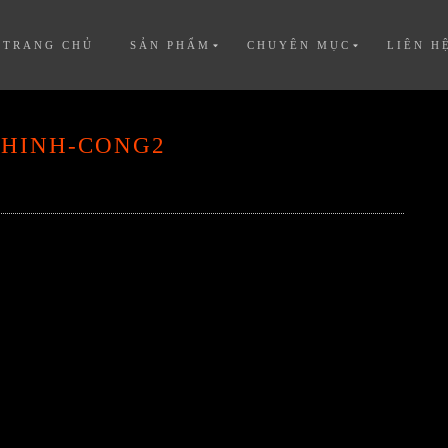
TRANG CHỦ
SẢN PHẨM
CHUYÊN MỤC
LIÊN H
-HINH-CONG2