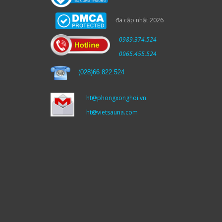
đã cập nhật 2026
0989.374.524
0965.455.524
(
028)66.822.524
ht@phongxonghoi.vn
ht@vietsauna.com