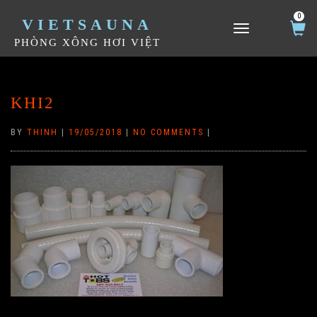
0
VIETSAUNA
TOGGLE NAVIGATION
PHÒNG XÔNG HƠI VIỆT
KHI2
BY
THINH
|
19/05/2018
|
NO COMMENTS
|