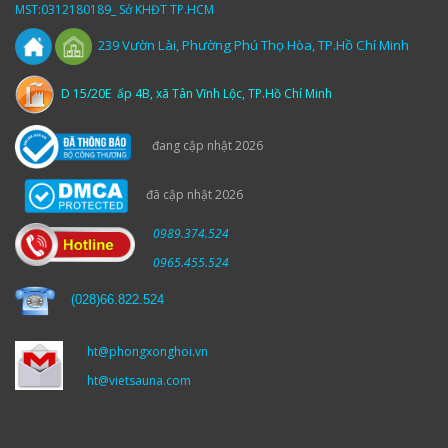
MST:0312180189_ Sở KHĐT TP.HCM
Vườn
Lài,
Phường Phú Thọ Hòa, TP.Hồ Chí Minh
239
D 15/20E ấp 4B, xã Tân Vĩnh Lộc, TP.Hồ Chí Minh
đang cập nhật 2026
đã cập nhật 2026
0989.374.524
0965.455.524
(
028)66.822.524
ht@phongxonghoi.vn
ht@vietsauna.com