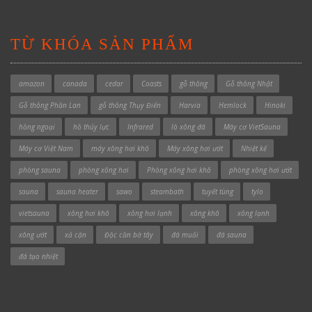
TỪ KHÓA SẢN PHẨM
amazon
canada
cedar
Coasts
gỗ thông
Gỗ thông Nhật
Gỗ thông Phần Lan
gỗ thông Thụy Điển
Harvia
Hemlock
Hinoki
hồng ngoại
hồ thủy lực
Infrared
lò xông đá
Máy cơ VietSauna
Máy cơ Việt Nam
máy xông hơi khô
Máy xông hơi ướt
Nhiệt kế
phòng sauna
phòng xông hơi
Phòng xông hơi khô
phòng xông hơi ướt
sauna
sauna heater
sawo
steambath
tuyết tùng
tylo
vietsauna
xông hơi khô
xông hơi lạnh
xông khô
xông lạnh
xông ướt
xả cặn
Độc cần bờ tây
đá muối
đá sauna
đá tạo nhiệt