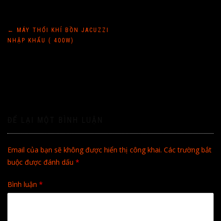
Điều
←
MÁY THỔI KHÍ BỒN JACUZZI
NHẬP KHẨU ( 400W)
hướng
bài
viết
ĐỂ LẠI MỘT BÌNH LUẬN
Email của bạn sẽ không được hiển thị công khai.
Các trường bắt
buộc được đánh dấu
*
Bình luận
*