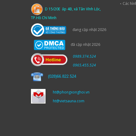
-
Các hìn
D 15/20E ấp 4B, xã Tân Vĩnh Lộc,
TP.Hồ Chí Minh
đang cập nhật 2026
đã cập nhật 2026
0989.374.524
0965.455.524
(
028)66.822.524
ht@phongxonghoi.vn
ht@vietsauna.com