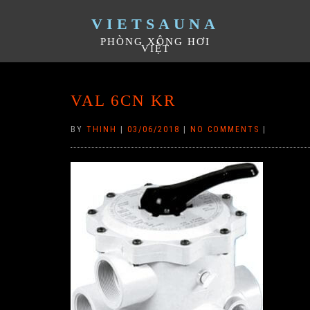
VIETSAUNA
PHÒNG XÔNG HƠI
VIỆT
VAL 6CN KR
BY
THINH
|
03/06/2018
|
NO COMMENTS
|