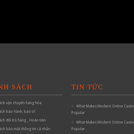
NH SÁCH
TIN TỨC
ách vận chuyển hàng hóa
What Makes Modern Online Casin
ách bảo hành, bảo trì
Popular
ách đổi trả hàng _ Hoàn tiền
What Makes Modern Online Casin
ách bảo mật thông tin cá nhân
Popular