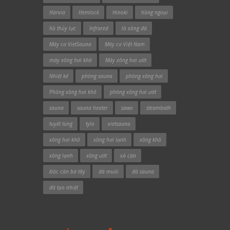
Harvia
Hemlock
Hinoki
hồng ngoại
hồ thủy lực
Infrared
lò xông đá
Máy cơ VietSauna
Máy cơ Việt Nam
máy xông hơi khô
Máy xông hơi ướt
Nhiệt kế
phòng sauna
phòng xông hơi
Phòng xông hơi khô
phòng xông hơi ướt
sauna
sauna heater
sawo
steambath
tuyết tùng
tylo
vietsauna
xông hơi khô
xông hơi lạnh
xông khô
xông lạnh
xông ướt
xả cặn
Độc cần bờ tây
đá muối
đá sauna
đá tạo nhiệt