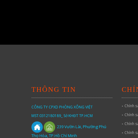
THÔNG TIN
CHÍ
-
Chính s
CÔNG TY CPXD PHÒNG XÔNG VIỆT
-
Chính s
MST:0312180189_ Sở KHĐT TP.HCM
-
Chính s
Vườn
Lài,
Phường Phú
239
-
Chính s
Thọ Hòa, TP.Hồ Chí Minh