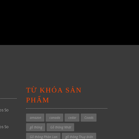
TỪ KHÓA SẢN
PHẨM
os So
amazon
canada
cedar
Coasts
os So
gỗ thông
Gỗ thông Nhật
Gỗ thông Phần Lan
gỗ thông Thụy Điển