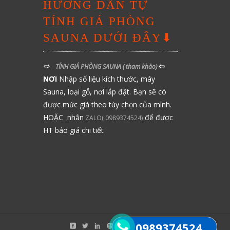
HƯỚNG DẪN TỰ
TÍNH GIÁ PHÒNG
SAUNA DƯỚI ĐÂY⬇
⇨
⇦
TÍNH GIÁ PHÒNG SAUNA
( tham khảo)
NƠI
Nhập số liệu kích thước, máy
Sauna, loại gỗ, nơi lắp đặt. Bạn sẽ có
được mức giá theo tùy chọn của mình.
HOẶC nhắn
để được
ZALO( 0989374524)
HT báo giá chi tiết
0989374524