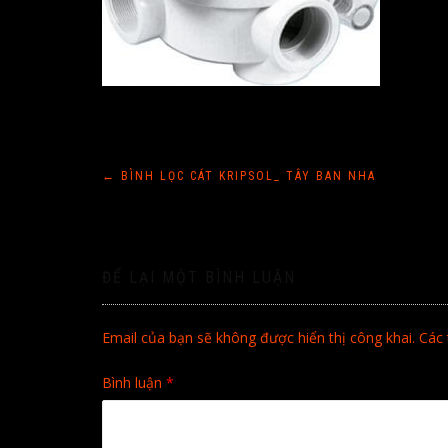
Điều
←
BÌNH LỌC CÁT KRIPSOL_ TÂY BAN NHA
hướng
bài
ĐỂ LẠI MỘT BÌNH LUẬN
viết
Email của bạn sẽ không được hiển thị công khai.
Các 
Bình luận
*