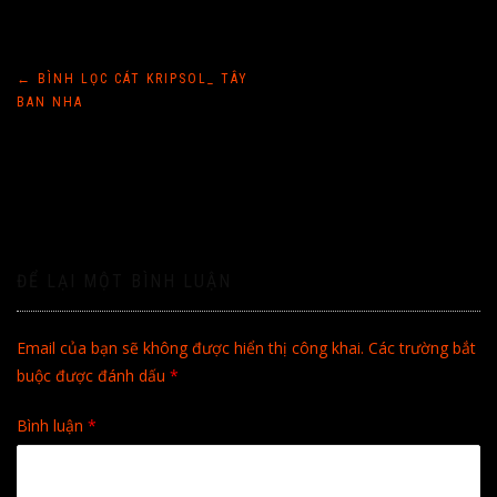
Điều
←
BÌNH LỌC CÁT KRIPSOL_ TÂY
BAN NHA
hướng
bài
viết
ĐỂ LẠI MỘT BÌNH LUẬN
Email của bạn sẽ không được hiển thị công khai.
Các trường bắt
buộc được đánh dấu
*
Bình luận
*