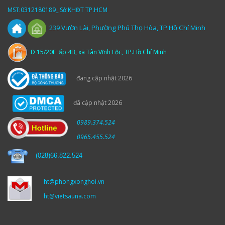
MST:0312180189_ Sở KHĐT TP.HCM
Vườn
Lài,
Phường Phú Thọ Hòa, TP.Hồ Chí Minh
239
D 15/20E ấp 4B, xã Tân Vĩnh Lộc, TP.Hồ Chí Minh
đang cập nhật 2026
đã cập nhật 2026
0989.374.524
0965.455.524
(
028)66.822.524
ht@phongxonghoi.vn
ht@vietsauna.com