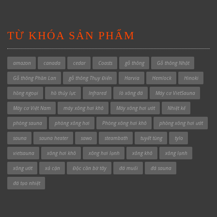
TỪ KHÓA SẢN PHẨM
amazon
canada
cedar
Coasts
gỗ thông
Gỗ thông Nhật
Gỗ thông Phần Lan
gỗ thông Thụy Điển
Harvia
Hemlock
Hinoki
hồng ngoại
hồ thủy lực
Infrared
lò xông đá
Máy cơ VietSauna
Máy cơ Việt Nam
máy xông hơi khô
Máy xông hơi ướt
Nhiệt kế
phòng sauna
phòng xông hơi
Phòng xông hơi khô
phòng xông hơi ướt
sauna
sauna heater
sawo
steambath
tuyết tùng
tylo
vietsauna
xông hơi khô
xông hơi lạnh
xông khô
xông lạnh
xông ướt
xả cặn
Độc cần bờ tây
đá muối
đá sauna
đá tạo nhiệt