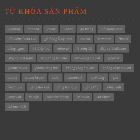
TỪ KHÓA SẢN PHẨM
amazon
canada
cedar
Coasts
gỗ thông
Gỗ thông Nhật
Gỗ thông Phần Lan
gỗ thông Thụy Điển
Harvia
Hemlock
Hinoki
hồng ngoại
hồ thủy lực
Infrared
lò xông đá
Máy cơ VietSauna
Máy cơ Việt Nam
máy xông hơi khô
Máy xông hơi ướt
Nhiệt kế
phòng sauna
phòng xông hơi
Phòng xông hơi khô
phòng xông hơi ướt
sauna
sauna heater
sawo
steambath
tuyết tùng
tylo
vietsauna
xông hơi khô
xông hơi lạnh
xông khô
xông lạnh
xông ướt
xả cặn
Độc cần bờ tây
đá muối
đá sauna
đá tạo nhiệt