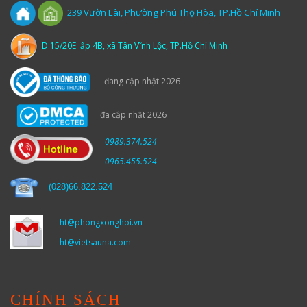
Vườn
Lài,
Phường Phú Thọ Hòa, TP.Hồ Chí Minh
239
D 15/20E ấp 4B, xã Tân Vĩnh Lộc, TP.Hồ Chí Minh
đang cập nhật 2026
đã cập nhật 2026
0989.374.524
0965.455.524
(
028)66.822.524
ht@phongxonghoi.vn
ht@vietsauna.com
CHÍNH SÁCH