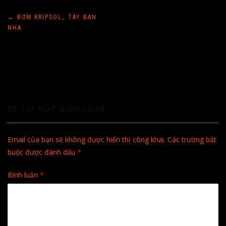
Điều
←
BƠM KRIPSOL_ TÂY BAN
NHA
hướng
bài
viết
ĐỂ LẠI MỘT BÌNH LUẬN
Email của bạn sẽ không được hiển thị công khai.
Các trường bắt
buộc được đánh dấu
*
Bình luận
*