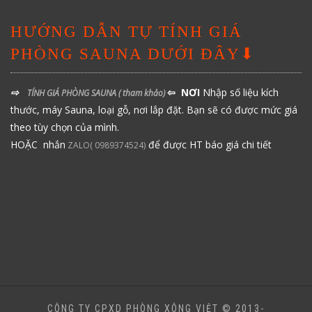
HƯỚNG DẪN TỰ TÍNH GIÁ
PHÒNG SAUNA DƯỚI ĐÂY⬇
⇨
⇦ NƠI
Nhập số liệu kích
TÍNH GIÁ PHÒNG SAUNA
( tham khảo)
thước, máy Sauna, loại gỗ, nơi lắp đặt. Bạn sẽ có được mức giá
theo tùy chọn của mình.
HOẶC nhắn
để được HT báo giá chi tiết
ZALO( 0989374524)
CÔNG TY CPXD PHÒNG XÔNG VIỆT © 2013-