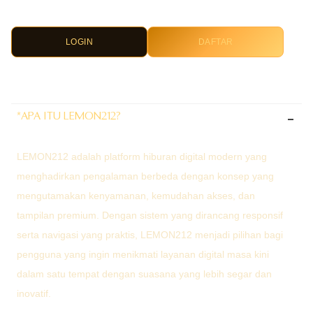
LOGIN
DAFTAR
*APA ITU LEMON212?
LEMON212 adalah platform hiburan digital modern yang
menghadirkan pengalaman berbeda dengan konsep yang
mengutamakan kenyamanan, kemudahan akses, dan
tampilan premium. Dengan sistem yang dirancang responsif
serta navigasi yang praktis, LEMON212 menjadi pilihan bagi
pengguna yang ingin menikmati layanan digital masa kini
dalam satu tempat dengan suasana yang lebih segar dan
inovatif.