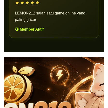
★★★★★
LEMON212 salah satu game online yang
paling gacor
🍋 Member Aktif