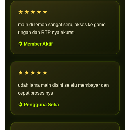
★★★★★
main di lemon sangat seru, akses ke game
ringan dan RTP nya akurat.
🍋 Member Aktif
★★★★★
udah lama main disini selalu membayar dan
cepat proses nya
🍋 Pengguna Setia