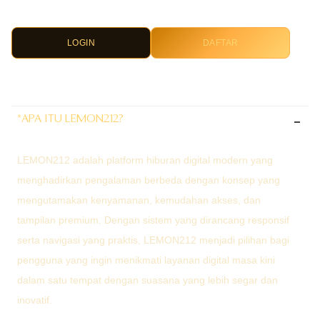
LOGIN
DAFTAR
*APA ITU LEMON212?
LEMON212 adalah platform hiburan digital modern yang
menghadirkan pengalaman berbeda dengan konsep yang
mengutamakan kenyamanan, kemudahan akses, dan
tampilan premium. Dengan sistem yang dirancang responsif
serta navigasi yang praktis, LEMON212 menjadi pilihan bagi
pengguna yang ingin menikmati layanan digital masa kini
dalam satu tempat dengan suasana yang lebih segar dan
inovatif.