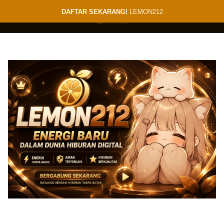
Skip to content
DAFTAR SEKARANG!
LEMON212
Search
Account
how menu
how menu
how menu