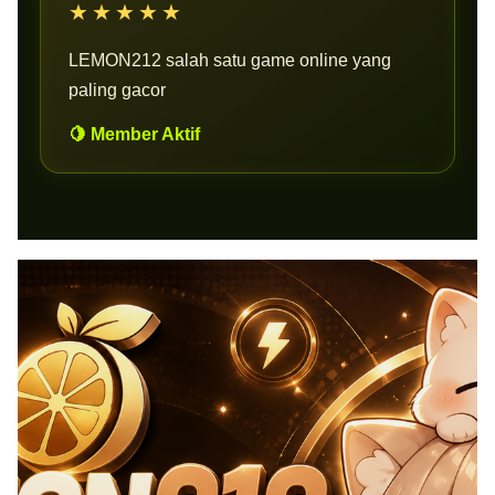
★★★★★
LEMON212 salah satu game online yang
paling gacor
🍋 Member Aktif