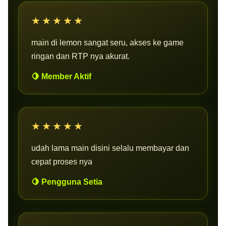
★★★★★
main di lemon sangat seru, akses ke game
ringan dan RTP nya akurat.
🍋 Member Aktif
★★★★★
udah lama main disini selalu membayar dan
cepat proses nya
🍋 Pengguna Setia