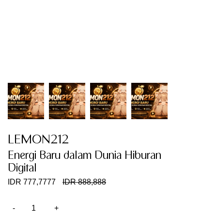
how menu
how menu
how menu
LEMON212
Energi Baru dalam Dunia Hiburan
Digital
Regular price
IDR 777,7777
IDR 888,888