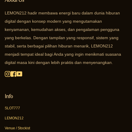
About Us
LEMON212 hadir membawa energi baru dalam dunia hiburan
digital dengan konsep modern yang mengutamakan
kenyamanan, kemudahan akses, dan pengalaman pengguna
yang berkelas. Dengan tampilan yang responsif, sistem yang
stabil, serta berbagai pilihan hiburan menarik, LEMON212
menjadi tempat ideal bagi Anda yang ingin menikmati suasana
digital masa kini dengan lebih praktis dan menyenangkan.
Instagram
Facebook
YouTube
Info
SLOT777
LEMON212
Venue / Stockist