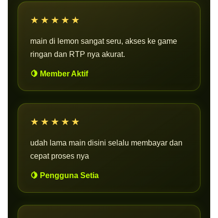
★★★★★
main di lemon sangat seru, akses ke game
ringan dan RTP nya akurat.
🍋 Member Aktif
★★★★★
udah lama main disini selalu membayar dan
cepat proses nya
🍋 Pengguna Setia