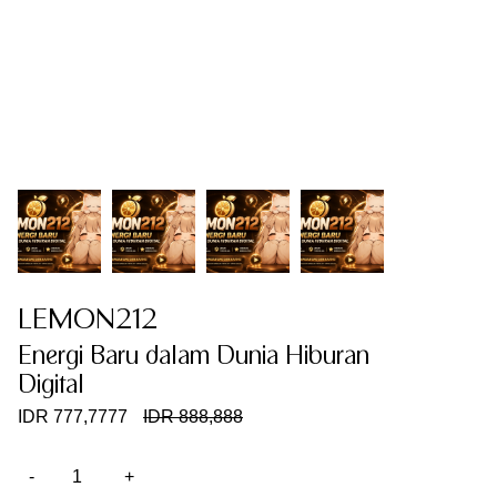
how menu
how menu
how menu
LEMON212
Energi Baru dalam Dunia Hiburan
Digital
Regular price
IDR 777,7777
IDR 888,888