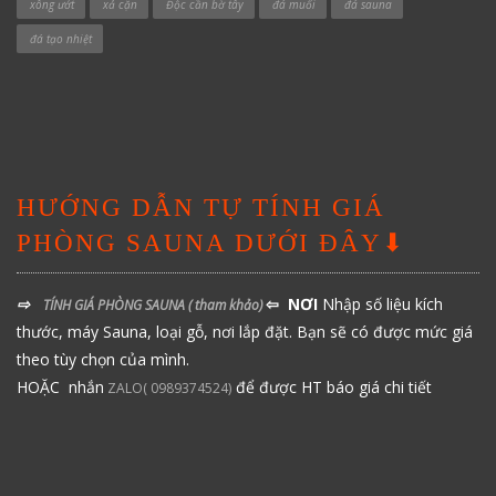
xông ướt
xả cặn
Độc cần bờ tây
đá muối
đá sauna
đá tạo nhiệt
HƯỚNG DẪN TỰ TÍNH GIÁ
PHÒNG SAUNA DƯỚI ĐÂY⬇
⇨
⇦ NƠI
Nhập số liệu kích
TÍNH GIÁ PHÒNG SAUNA
( tham khảo)
thước, máy Sauna, loại gỗ, nơi lắp đặt. Bạn sẽ có được mức giá
theo tùy chọn của mình.
HOẶC nhắn
để được HT báo giá chi tiết
ZALO( 0989374524)