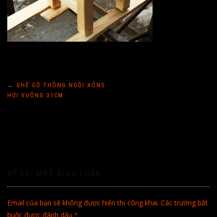
Điều
←
GHẾ GỖ THÔNG NGỒI XÔNG
HƠI VUÔNG 31CM
hướng
bài
viết
ĐỂ LẠI MỘT BÌNH LUẬN
Email của bạn sẽ không được hiển thị công khai.
Các trường bắt
buộc được đánh dấu
*