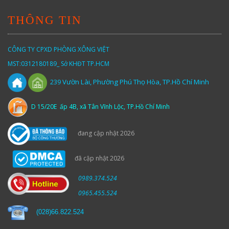
THÔNG TIN
CÔNG TY CPXD PHÒNG XÔNG VIỆT
MST:0312180189_ Sở KHĐT TP.HCM
Vườn
Lài,
Phường Phú Thọ Hòa, TP.Hồ Chí Minh
239
D 15/20E ấp 4B, xã Tân Vĩnh Lộc, TP.Hồ Chí Minh
đang cập nhật 2026
đã cập nhật 2026
0989.374.524
0965.455.524
(
028)66.822.524