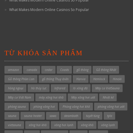
What Makes Modern Online Casinos So Popular
What Makes Modern Online Casinos So Popular
TỪ KHÓA SẢN PHẨM
amazon
canada
cedar
Coasts
gỗ thông
Gỗ thông Nhật
Gỗ thông Phần Lan
gỗ thông Thụy Điển
Harvia
Hemlock
Hinoki
hồng ngoại
hồ thủy lực
Infrared
lò xông đá
Máy cơ VietSauna
Máy cơ Việt Nam
máy xông hơi khô
Máy xông hơi ướt
Nhiệt kế
phòng sauna
phòng xông hơi
Phòng xông hơi khô
phòng xông hơi ướt
sauna
sauna heater
sawo
steambath
tuyết tùng
tylo
vietsauna
xông hơi khô
xông hơi lạnh
xông khô
xông lạnh