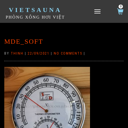
0
VIETSAUNA
TOGGLE NAVIGATION
PHÒNG XÔNG HƠI VIỆT
MDE_SOFT
BY
THINH
|
22/09/2021
|
NO COMMENTS
|