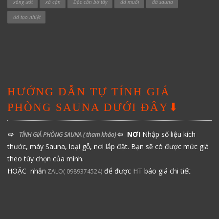
xông ướt
xả cặn
Độc cần bờ tây
đá muối
đá sauna
đá tạo nhiệt
HƯỚNG DẪN TỰ TÍNH GIÁ
PHÒNG SAUNA DƯỚI ĐÂY⬇
⇨
⇦ NƠI
Nhập số liệu kích
TÍNH GIÁ PHÒNG SAUNA
( tham khảo)
thước, máy Sauna, loại gỗ, nơi lắp đặt. Bạn sẽ có được mức giá
theo tùy chọn của mình.
HOẶC nhắn
để được HT báo giá chi tiết
ZALO( 0989374524)