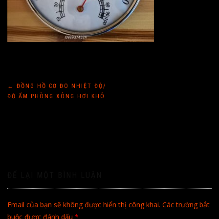
Điều
←
ĐỒNG HỒ CƠ ĐO NHIỆT ĐỘ/
ĐỘ ẨM PHÒNG XÔNG HƠI KHÔ
hướng
bài
viết
ĐỂ LẠI MỘT BÌNH LUẬN
Email của bạn sẽ không được hiển thị công khai.
Các trường bắt
buộc được đánh dấu
*