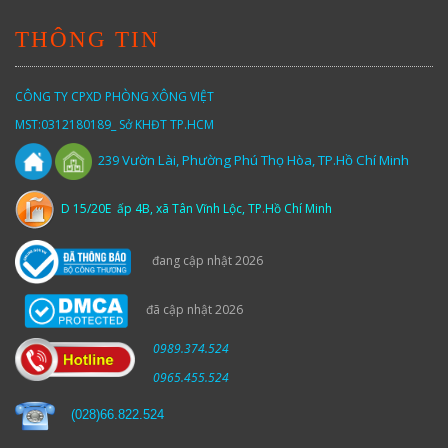
THÔNG TIN
CÔNG TY CPXD PHÒNG XÔNG VIỆT
MST:0312180189_ Sở KHĐT TP.HCM
Vườn
Lài,
Phường Phú Thọ Hòa, TP.Hồ Chí Minh
239
D 15/20E ấp 4B, xã Tân Vĩnh Lộc, TP.Hồ Chí Minh
đang cập nhật 2026
đã cập nhật 2026
0989.374.524
0965.455.524
(
028)66.822.524