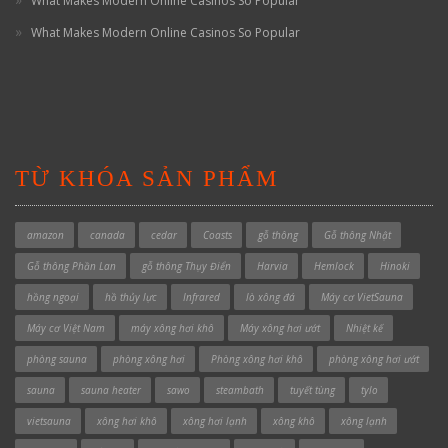
What Makes Modern Online Casinos So Popular
What Makes Modern Online Casinos So Popular
TỪ KHÓA SẢN PHẨM
amazon
canada
cedar
Coasts
gỗ thông
Gỗ thông Nhật
Gỗ thông Phần Lan
gỗ thông Thụy Điển
Harvia
Hemlock
Hinoki
hồng ngoại
hồ thủy lực
Infrared
lò xông đá
Máy cơ VietSauna
Máy cơ Việt Nam
máy xông hơi khô
Máy xông hơi ướt
Nhiệt kế
phòng sauna
phòng xông hơi
Phòng xông hơi khô
phòng xông hơi ướt
sauna
sauna heater
sawo
steambath
tuyết tùng
tylo
vietsauna
xông hơi khô
xông hơi lạnh
xông khô
xông lạnh