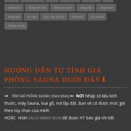
vietsauna
xông hơi khô
xông hơi lạnh
xông khô
xông lạnh
xông ướt
xả cặn
Độc cần bờ tây
đá muối
đá sauna
đá tạo nhiệt
HƯỚNG DẪN TỰ TÍNH GIÁ
PHÒNG SAUNA DƯỚI ĐÂY⬇
⇨
⇦ NƠI
Nhập số liệu kích
TÍNH GIÁ PHÒNG SAUNA
( tham khảo)
thước, máy Sauna, loại gỗ, nơi lắp đặt. Bạn sẽ có được mức giá
theo tùy chọn của mình.
HOẶC nhắn
để được HT báo giá chi tiết
ZALO( 0989374524)