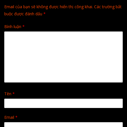
Email của bạn sẽ không được hiển thị công khai.
Các trường bắt
buộc được đánh dấu
*
Bình luận
*
Tên
*
Email
*