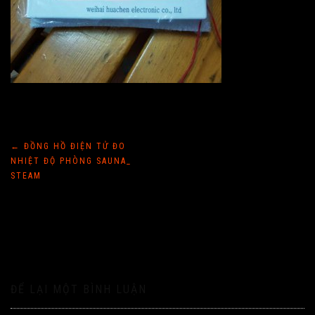
Điều
←
ĐỒNG HỒ ĐIỆN TỬ ĐO
NHIỆT ĐỘ PHÒNG SAUNA_
hướng
STEAM
bài
viết
ĐỂ LẠI MỘT BÌNH LUẬN