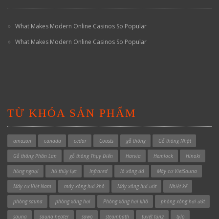
What Makes Modern Online Casinos So Popular
What Makes Modern Online Casinos So Popular
TỪ KHÓA SẢN PHẨM
amazon
canada
cedar
Coasts
gỗ thông
Gỗ thông Nhật
Gỗ thông Phần Lan
gỗ thông Thụy Điển
Harvia
Hemlock
Hinoki
hồng ngoại
hồ thủy lực
Infrared
lò xông đá
Máy cơ VietSauna
Máy cơ Việt Nam
máy xông hơi khô
Máy xông hơi ướt
Nhiệt kế
phòng sauna
phòng xông hơi
Phòng xông hơi khô
phòng xông hơi ướt
sauna
sauna heater
sawo
steambath
tuyết tùng
tylo