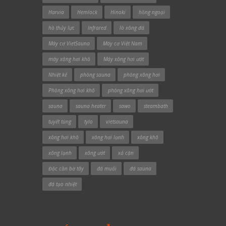
Harvia
Hemlock
Hinoki
hồng ngoại
hồ thủy lực
Infrared
lò xông đá
Máy cơ VietSauna
Máy cơ Việt Nam
máy xông hơi khô
Máy xông hơi ướt
Nhiệt kế
phòng sauna
phòng xông hơi
Phòng xông hơi khô
phòng xông hơi ướt
sauna
sauna heater
sawo
steambath
tuyết tùng
tylo
vietsauna
xông hơi khô
xông hơi lạnh
xông khô
xông lạnh
xông ướt
xả cặn
Độc cần bờ tây
đá muối
đá sauna
đá tạo nhiệt