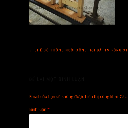
Điều
←
GHẾ GỖ THÔNG NGỒI XÔNG HƠI DÀI 1M RỘNG 3
hướng
bài
ĐỂ LẠI MỘT BÌNH LUẬN
viết
Email của bạn sẽ không được hiển thị công khai.
Các 
Bình luận
*