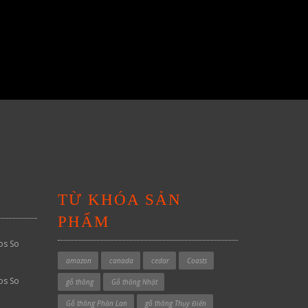
TỪ KHÓA SẢN
PHẨM
os So
amazon
canada
cedar
Coasts
os So
gỗ thông
Gỗ thông Nhật
Gỗ thông Phần Lan
gỗ thông Thụy Điển