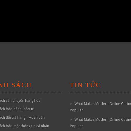
NH SÁCH
TIN TỨC
ách vận chuyển hàng hóa
What Makes Modern Online Casin
ách bảo hành, bảo trì
Popular
ách đổi trả hàng _ Hoàn tiền
What Makes Modern Online Casin
ách bảo mật thông tin cá nhân
Popular