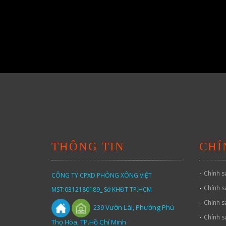
THÔNG TIN
CHÍ
-
Chính s
CÔNG TY CPXD PHÒNG XÔNG VIỆT
-
Chính s
MST:0312180189_ Sở KHĐT TP.HCM
-
Chính s
Vườn
Lài,
Phường Phú
239
-
Chính s
Thọ Hòa, TP.Hồ Chí Minh