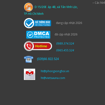
-
Các hìn
D 15/20E ấp 4B, xã Tân Vĩnh Lộc,
TP.Hồ Chí Minh
đang cập nhật 2026
đã cập nhật 2026
0989.374.524
0965.455.524
(
028)66.822.524
ht@phongxonghoi.vn
ht@vietsauna.com