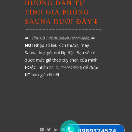
HƯỚNG DẪN TỰ
TÍNH GIÁ PHÒNG
SAUNA DƯỚI ĐÂY⬇
⇨
⇦
TÍNH GIÁ PHÒNG SAUNA
( tham khảo)
NƠI
Nhập số liệu kích thước, máy
Sauna, loại gỗ, nơi lắp đặt. Bạn sẽ có
được mức giá theo tùy chọn của mình.
HOẶC nhắn
để được
ZALO( 0989374524)
HT báo giá chi tiết
0989374524