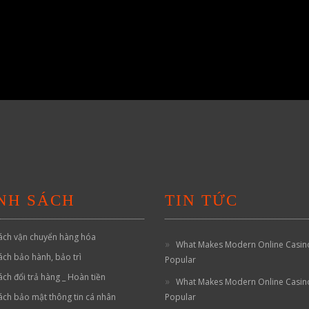
NH SÁCH
TIN TỨC
ách vận chuyển hàng hóa
What Makes Modern Online Casin
ách bảo hành, bảo trì
Popular
ách đổi trả hàng _ Hoàn tiền
What Makes Modern Online Casin
ách bảo mật thông tin cá nhân
Popular