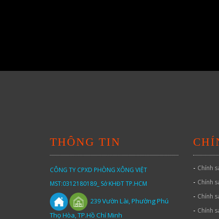
THÔNG TIN
CHÍ
-
Chính s
CÔNG TY CPXD PHÒNG XÔNG VIỆT
-
Chính s
MST:0312180189_ Sở KHĐT TP.HCM
-
Chính s
Vườn
Lài,
Phường Phú
239
-
Chính s
Thọ Hòa, TP.Hồ Chí Minh