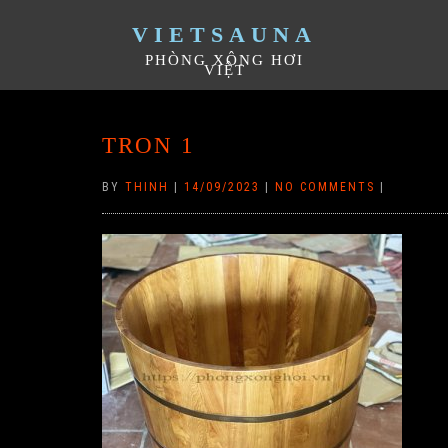
VIETSAUNA
PHÒNG XÔNG HƠI
VIỆT
TRON 1
BY
THINH
|
14/09/2023
|
NO COMMENTS
|