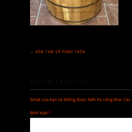
Điều
←
BỒN TẮM GỖ PƠMU TRÒN
hướng
bài
ĐỂ LẠI MỘT BÌNH LUẬN
viết
Email của bạn sẽ không được hiển thị công khai.
Các 
Bình luận
*