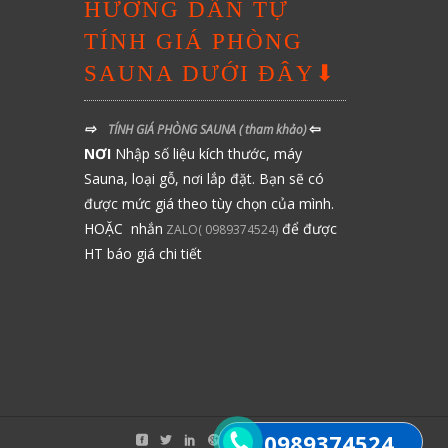
HƯỚNG DẪN TỰ
TÍNH GIÁ PHÒNG
SAUNA DƯỚI ĐÂY⬇
⇨
⇦
TÍNH GIÁ PHÒNG SAUNA
( tham khảo)
NƠI
Nhập số liệu kích thước, máy
Sauna, loại gỗ, nơi lắp đặt. Bạn sẽ có
được mức giá theo tùy chọn của mình.
HOẶC nhắn
để được
ZALO( 0989374524)
HT báo giá chi tiết
0989374524