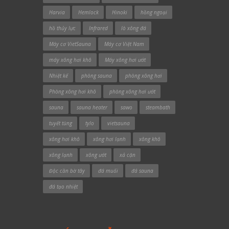
Harvia
Hemlock
Hinoki
hồng ngoại
hồ thủy lực
Infrared
lò xông đá
Máy cơ VietSauna
Máy cơ Việt Nam
máy xông hơi khô
Máy xông hơi ướt
Nhiệt kế
phòng sauna
phòng xông hơi
Phòng xông hơi khô
phòng xông hơi ướt
sauna
sauna heater
sawo
steambath
tuyết tùng
tylo
vietsauna
xông hơi khô
xông hơi lạnh
xông khô
xông lạnh
xông ướt
xả cặn
Độc cần bờ tây
đá muối
đá sauna
đá tạo nhiệt