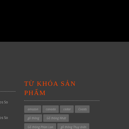
TỪ KHÓA SẢN
PHẨM
os So
amazon
canada
cedar
Coasts
os So
gỗ thông
Gỗ thông Nhật
Gỗ thông Phần Lan
gỗ thông Thụy Điển