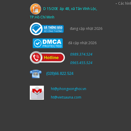
-
Các hìn
D 15/20E ấp 4B, xã Tân Vĩnh Lộc,
TP.Hồ Chí Minh
đang cập nhật 2026
đã cập nhật 2026
0989.374.524
0965.455.524
(
028)66.822.524
ht@phongxonghoi.vn
ht@vietsauna.com