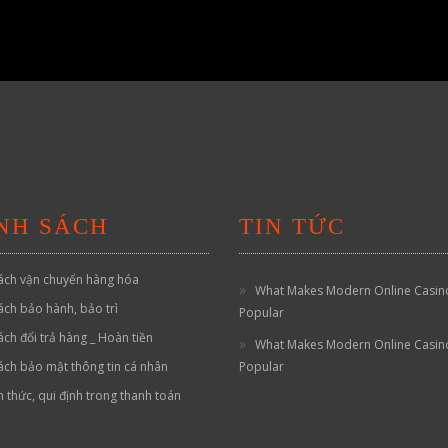
NH SÁCH
TIN TỨC
ách vận chuyển hàng hóa
What Makes Modern Online Casin
ách bảo hành, bảo trì
Popular
ách đổi trả hàng _ Hoàn tiền
What Makes Modern Online Casin
ách bảo mật thông tin cá nhân
Popular
h thức, qui định trong thanh toán