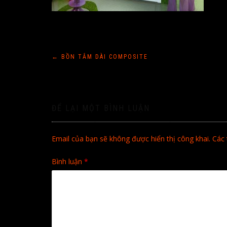
Điều
←
BỒN TẮM DÀI COMPOSITE
hướng
bài
ĐỂ LẠI MỘT BÌNH LUẬN
viết
Email của bạn sẽ không được hiển thị công khai.
Các 
Bình luận
*