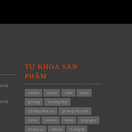
TỪ KHÓA SẢN
PHẨM
os So
amazon
canada
cedar
Coasts
os So
gỗ thông
Gỗ thông Nhật
Gỗ thông Phần Lan
gỗ thông Thụy Điển
Harvia
Hemlock
Hinoki
hồng ngoại
hồ thủy lực
Infrared
lò xông đá