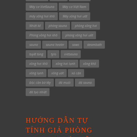
Máy cơ VietSauna
Máy cơ Việt Nam
máy xông hơi khô
Máy xông hơi ướt
Nhiệt kế
phòng sauna
phòng xông hơi
Phòng xông hơi khô
phòng xông hơi ướt
sauna
sauna heater
sawo
steambath
tuyết tùng
tylo
vietsauna
xông hơi khô
xông hơi lạnh
xông khô
xông lạnh
xông ướt
xả cặn
Độc cần bờ tây
đá muối
đá sauna
đá tạo nhiệt
HƯỚNG DẪN TỰ
TÍNH GIÁ PHÒNG