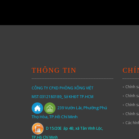
THÔNG TIN
CHÍ
-
Chính s
CÔNG TY CPXD PHÒNG XÔNG VIỆT
-
Chính s
MST:0312180189_ Sở KHĐT TP.HCM
-
Chính s
Vườn
Lài,
Phường Phú
239
-
Chính s
Thọ Hòa, TP.Hồ Chí Minh
-
Các hìn
D 15/20E ấp 4B, xã Tân Vĩnh Lộc,
TP.Hồ Chí Minh