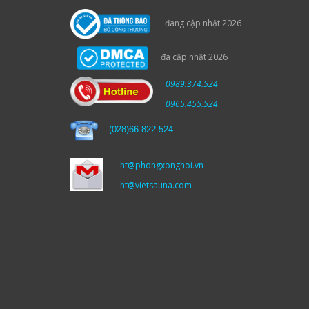
đang cập nhật 2026
đã cập nhật 2026
0989.374.524
0965.455.524
(
028)66.822.524
ht@phongxonghoi.vn
ht@vietsauna.com