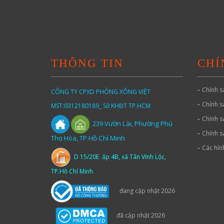
THÔNG TIN
CHÍ
-
Chính s
CÔNG TY CPXD PHÒNG XÔNG VIỆT
-
Chính s
MST:0312180189_ Sở KHĐT TP.HCM
-
Chính s
Vườn
Lài,
Phường Phú
239
-
Chính s
Thọ Hòa, TP.Hồ Chí Minh
-
Các hìn
D 15/20E ấp 4B, xã Tân Vĩnh Lộc,
TP.Hồ Chí Minh
đang cập nhật 2026
đã cập nhật 2026