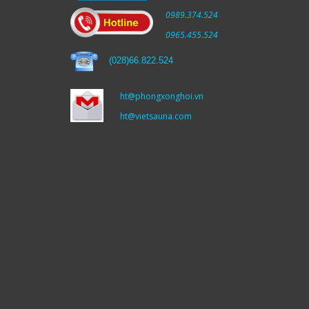
0989.374.524
0965.455.524
(
028)66.822.524
ht@phongxonghoi.vn
ht@vietsauna.com