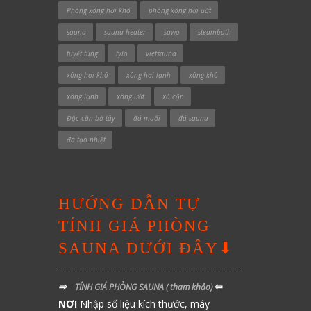
Phòng xông hơi khô
phòng xông hơi ướt
sauna
sauna heater
sawo
steambath
tuyết tùng
tylo
vietsauna
xông hơi khô
xông hơi lạnh
xông khô
xông lạnh
xông ướt
xả cặn
Độc cần bờ tây
đá muối
đá sauna
đá tạo nhiệt
HƯỚNG DẪN TỰ
TÍNH GIÁ PHÒNG
SAUNA DƯỚI ĐÂY⬇
⇨
⇦
TÍNH GIÁ PHÒNG SAUNA
( tham khảo)
NƠI
Nhập số liệu kích thước, máy