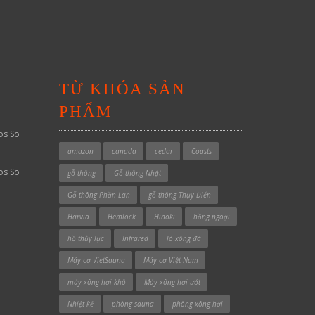
TỪ KHÓA SẢN
PHẨM
os So
amazon
canada
cedar
Coasts
os So
gỗ thông
Gỗ thông Nhật
Gỗ thông Phần Lan
gỗ thông Thụy Điển
Harvia
Hemlock
Hinoki
hồng ngoại
hồ thủy lực
Infrared
lò xông đá
Máy cơ VietSauna
Máy cơ Việt Nam
máy xông hơi khô
Máy xông hơi ướt
Nhiệt kế
phòng sauna
phòng xông hơi