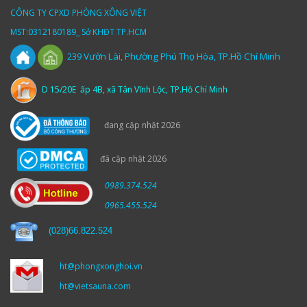
CÔNG TY CPXD PHÒNG XÔNG VIỆT
MST:0312180189_ Sở KHĐT TP.HCM
Vườn
Lài,
Phường Phú Thọ Hòa, TP.Hồ Chí Minh
239
D 15/20E ấp 4B, xã Tân Vĩnh Lộc, TP.Hồ Chí Minh
đang cập nhật 2026
đã cập nhật 2026
0989.374.524
0965.455.524
(
028)66.822.524
ht@phongxonghoi.vn
ht@vietsauna.com