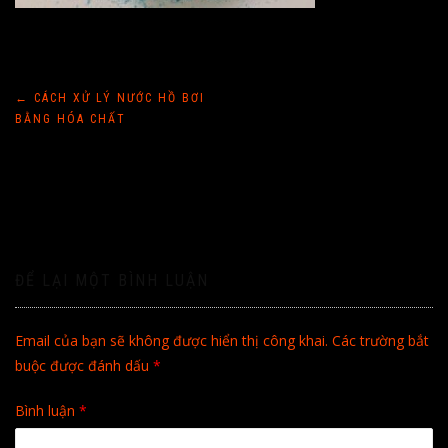
Điều
←
CÁCH XỬ LÝ NƯỚC HỒ BƠI
BẰNG HÓA CHẤT
hướng
bài
viết
ĐỂ LẠI MỘT BÌNH LUẬN
Email của bạn sẽ không được hiển thị công khai.
Các trường bắt
buộc được đánh dấu
*
Bình luận
*