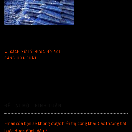
Điều
←
CÁCH XỬ LÝ NƯỚC HỒ BƠI
BẰNG HÓA CHẤT
hướng
bài
viết
ĐỂ LẠI MỘT BÌNH LUẬN
Email của bạn sẽ không được hiển thị công khai.
Các trường bắt
buộc được đánh dấu
*