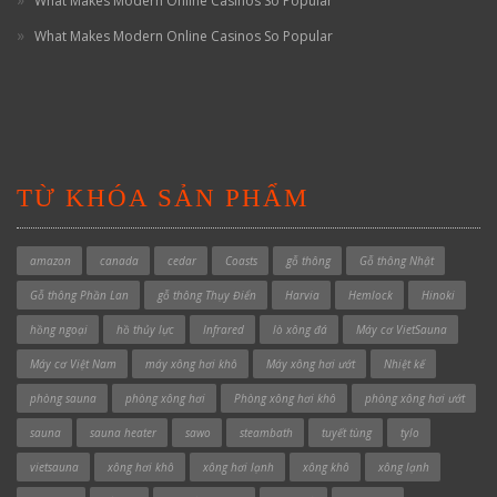
What Makes Modern Online Casinos So Popular
What Makes Modern Online Casinos So Popular
TỪ KHÓA SẢN PHẨM
amazon
canada
cedar
Coasts
gỗ thông
Gỗ thông Nhật
Gỗ thông Phần Lan
gỗ thông Thụy Điển
Harvia
Hemlock
Hinoki
hồng ngoại
hồ thủy lực
Infrared
lò xông đá
Máy cơ VietSauna
Máy cơ Việt Nam
máy xông hơi khô
Máy xông hơi ướt
Nhiệt kế
phòng sauna
phòng xông hơi
Phòng xông hơi khô
phòng xông hơi ướt
sauna
sauna heater
sawo
steambath
tuyết tùng
tylo
vietsauna
xông hơi khô
xông hơi lạnh
xông khô
xông lạnh