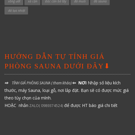
xông ướt
xả cặn
Độc cần bờ tây
đá muối
đá sauna
đá tạo nhiệt
HƯỚNG DẪN TỰ TÍNH GIÁ
PHÒNG SAUNA DƯỚI ĐÂY⬇
⇨
⇦ NƠI
Nhập số liệu kích
TÍNH GIÁ PHÒNG SAUNA
( tham khảo)
thước, máy Sauna, loại gỗ, nơi lắp đặt. Bạn sẽ có được mức giá
theo tùy chọn của mình.
HOẶC nhắn
để được HT báo giá chi tiết
ZALO( 0989374524)