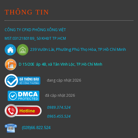
THÔNG TIN
CÔNG TY CPXD PHÒNG XÔNG VIỆT
MST:0312180189_ Sở KHĐT TP.HCM
Vườn
Lài,
Phường Phú Thọ Hòa, TP.Hồ Chí Minh
239
D 15/20E ấp 4B, xã Tân Vĩnh Lộc, TP.Hồ Chí Minh
đang cập nhật 2026
đã cập nhật 2026
0989.374.524
0965.455.524
(
028)66.822.524