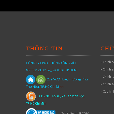
THÔNG TIN
CHÍ
-
Chính s
CÔNG TY CPXD PHÒNG XÔNG VIỆT
-
Chính s
MST:0312180189_ Sở KHĐT TP.HCM
-
Chính s
Vườn
Lài,
Phường Phú
239
-
Chính s
Thọ Hòa, TP.Hồ Chí Minh
-
Các hìn
D 15/20E ấp 4B, xã Tân Vĩnh Lộc,
TP.Hồ Chí Minh
đang cập nhật 2026