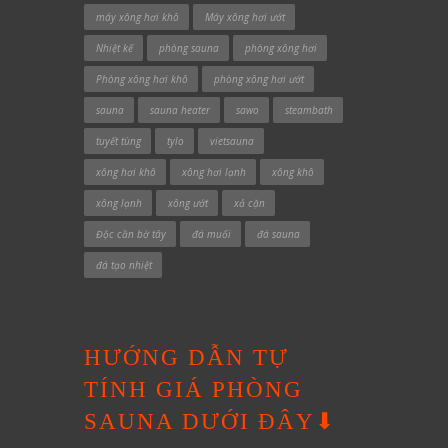
máy xông hơi khô
Máy xông hơi ướt
Nhiệt kế
phòng sauna
phòng xông hơi
Phòng xông hơi khô
phòng xông hơi ướt
sauna
sauna heater
sawo
steambath
tuyết tùng
tylo
vietsauna
xông hơi khô
xông hơi lạnh
xông khô
xông lạnh
xông ướt
xả cặn
Độc cần bờ tây
đá muối
đá sauna
đá tạo nhiệt
HƯỚNG DẪN TỰ
TÍNH GIÁ PHÒNG
SAUNA DƯỚI ĐÂY⬇