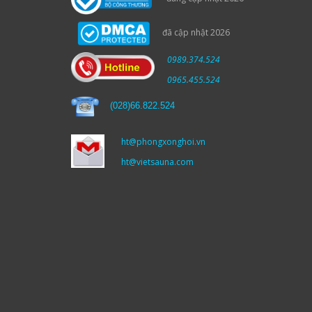
đã cập nhật 2026
0989.374.524
0965.455.524
(
028)66.822.524
ht@phongxonghoi.vn
ht@vietsauna.com