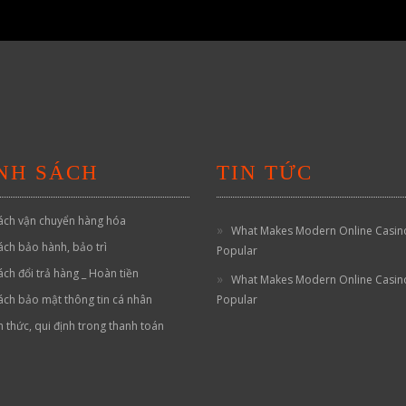
NH SÁCH
TIN TỨC
ách vận chuyển hàng hóa
What Makes Modern Online Casin
ách bảo hành, bảo trì
Popular
ách đổi trả hàng _ Hoàn tiền
What Makes Modern Online Casin
ách bảo mật thông tin cá nhân
Popular
h thức, qui định trong thanh toán