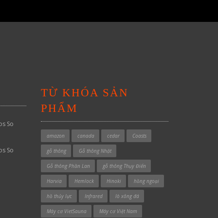
TỪ KHÓA SẢN
PHẨM
os So
amazon
canada
cedar
Coasts
os So
gỗ thông
Gỗ thông Nhật
Gỗ thông Phần Lan
gỗ thông Thụy Điển
Harvia
Hemlock
Hinoki
hồng ngoại
hồ thủy lực
Infrared
lò xông đá
Máy cơ VietSauna
Máy cơ Việt Nam